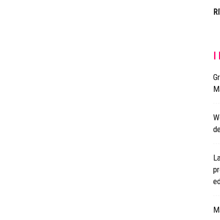
R
I
Gr
M
Wo
de
La
pr
ed
Ma