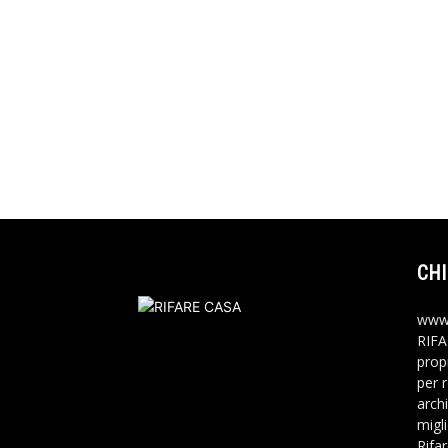
CHI
www.
RIFA
propr
per 
archi
migli
Rifa