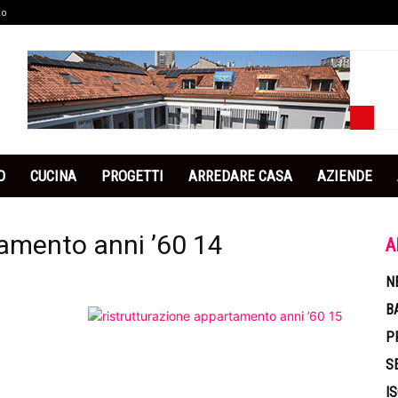
co
O
CUCINA
PROGETTI
ARREDARE CASA
AZIENDE
tamento anni ’60 14
A
N
B
P
S
I