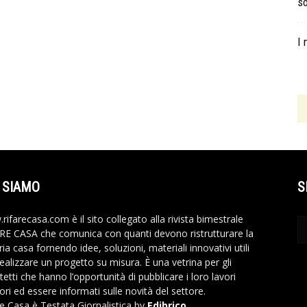
so
I 
 SIAMO
S
rifarecasa.com è il sito collegato alla rivista bimestrale
RE CASA che comunica con quanti devono ristrutturare la
ia casa fornendo idee, soluzioni, materiali innovativi utili
realizzare un progetto su misura. È una vetrina per gli
tetti che hanno l’opportunità di pubblicare i loro lavori
ori ed essere informati sulle novità del settore.
re Casa è Testata Giornalistica by
Edibrico