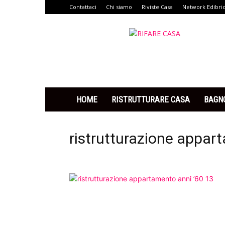
Contattaci
Chi siamo
Riviste Casa
Network Edibri
Rifare
Casa
HOME
RISTRUTTURARE CASA
BAGN
ristrutturazione appar