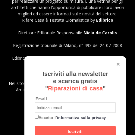
per realizzare un progetto su misura. È una vetrina per gli
architetti che hanno l’opportunità di pubblicare i loro lavori
migliori ed essere informati sulle novità del settore.
Rifare Casa è Testata Giornalistica by
Edibrico
Direttore Editoriale Responsabile
Nicla de Carolis
Registrazione tribunale di Milano, n° 493 del 24-07-2008
Edibrico srl - Viale Emilio Caldara, 44 - 20122 Milano P.iva
12980140151
Privacy Policy
Iscriviti alla newsletter
e scarica gratis
Nel sito sono presenti prodotti Amazon; in qualità di Affiliato
"
Riparazioni di casa
"
Amazon riceviamo un guadagno dagli acquisti idonei.
Email
SEGUICI
Accetto l'
informativa sulla privacy
Iscriviti