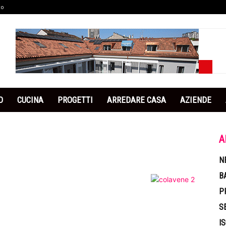
co
O
CUCINA
PROGETTI
ARREDARE CASA
AZIENDE
A
N
B
P
S
I