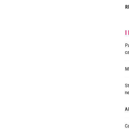
R
I
Pa
ca
Ma
St
n
AR
Ca