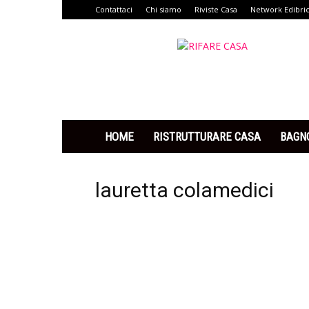
Contattaci
Chi siamo
Riviste Casa
Network Edibri
Rifare
Casa
HOME
RISTRUTTURARE CASA
BAGN
lauretta colamedici