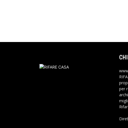
CHI
www.
RIFA
propr
per 
archi
migli
Rifa
Dire