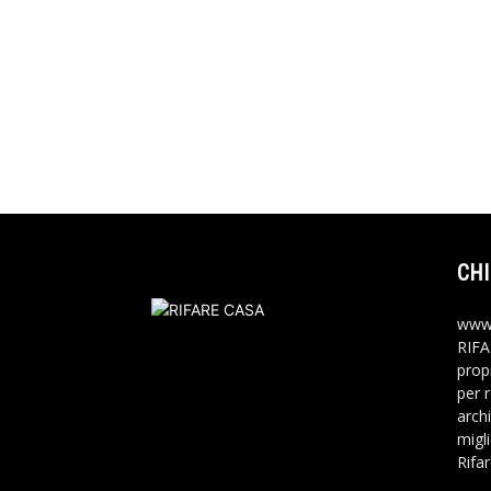
CHI
www.
RIFA
propr
per 
archi
migli
Rifa