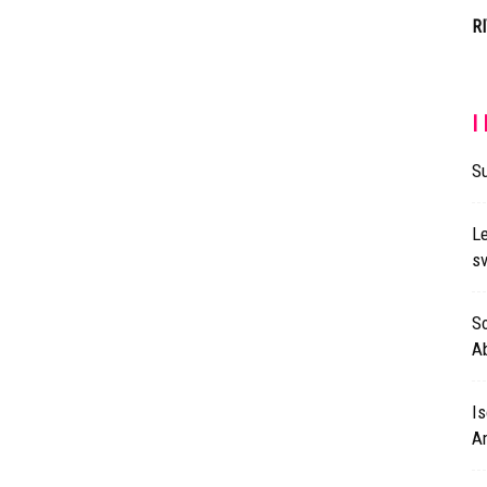
R
I
Su
Le
s
So
Ab
Is
A