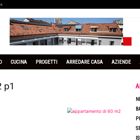
co
O
CUCINA
PROGETTI
ARREDARE CASA
AZIENDE
2 p1
A
N
B
P
S
I