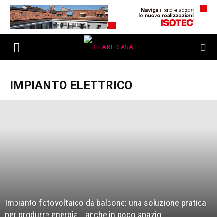
IMPIANTO ELETTRICO
Impianto fotovoltaico da balcone: una soluzione pratica
per produrre energia… anche in poco spazio