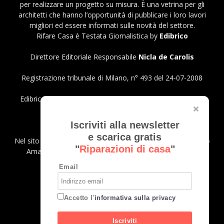
per realizzare un progetto su misura. È una vetrina per gli
architetti che hanno l’opportunità di pubblicare i loro lavori
migliori ed essere informati sulle novità del settore.
Rifare Casa è Testata Giornalistica by
Edibrico
Direttore Editoriale Responsabile
Nicla de Carolis
Registrazione tribunale di Milano, n° 493 del 24-07-2008
Edibrico srl - Viale Emilio Caldara, 44 - 20122 Milano P.iva
12980140151
Privacy Policy
Iscriviti alla newsletter
e scarica gratis
Nel sito sono presenti prodotti Amazon; in qualità di Affiliato
"
Riparazioni di casa
"
Amazon riceviamo un guadagno dagli acquisti idonei.
Email
SEGUICI
Accetto l'
informativa sulla privacy
Iscriviti