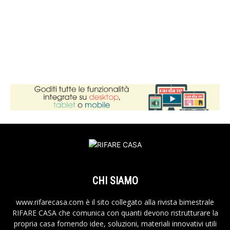
CHI SIAMO
www.rifarecasa.com è il sito collegato alla rivista bimestrale
RIFARE CASA che comunica con quanti devono ristrutturare la
propria casa fornendo idee, soluzioni, materiali innovativi utili