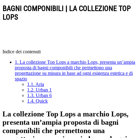
BAGNI COMPONIBILI | LA COLLEZIONE TOP
LOPS
Indice dei contenuti
1.
La collezione Top Lops a marchio Lops, presenta un’ampia
proposta di bagni componibili che permettono una
progettazione su misura in base ad ogni esigenza estetica e di
spazio
1.1.
Aria
1.2.
Urban 1
1.3.
Urban 6
1.4.
Quick
La collezione Top Lops a marchio Lops,
presenta un’ampia proposta di bagni
componibili che permettono una