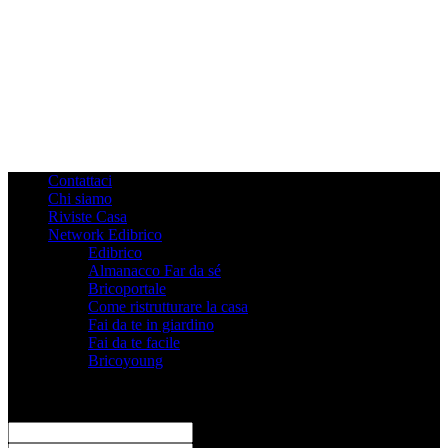
Contattaci
Chi siamo
Riviste Casa
Network Edibrico
Edibrico
Almanacco Far da sé
Bricoportale
Come ristrutturare la casa
Fai da te in giardino
Fai da te facile
Bricoyoung
Registrati
Benvenuto! Accedi al tuo account
il tuo username