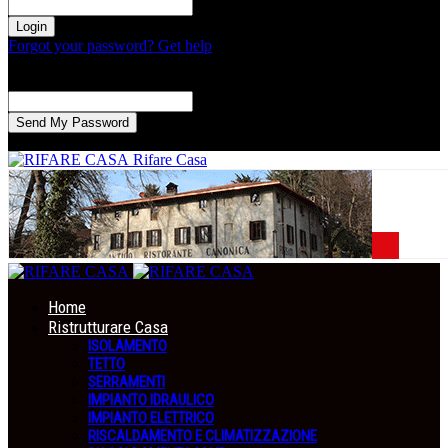
la tua password
Forgot your password? Get help
Recupero della password
Recupera la tua password
La tua email
La password verrà inviata via email.
Rifare Casa
Home
Ristrutturare Casa
ISOLAMENTO
TETTO
SERRAMENTI
IMPIANTO IDRAULICO
IMPIANTO ELETTRICO
RISCALDAMENTO E CLIMATIZZAZIONE