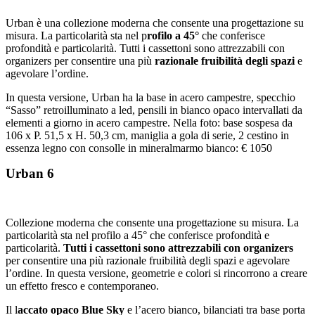
Urban è una collezione moderna che consente una progettazione su
misura. La particolarità sta nel p
rofilo a 45°
che conferisce
profondità e particolarità. Tutti i cassettoni sono attrezzabili con
organizers per consentire una più
razionale fruibilità degli spazi
e
agevolare l’ordine.
In questa versione, Urban ha la base in acero campestre, specchio
“Sasso” retroilluminato a led, pensili in bianco opaco intervallati da
elementi a giorno in acero campestre. Nella foto: base sospesa da
106 x P. 51,5 x H. 50,3 cm, maniglia a gola di serie, 2 cestino in
essenza legno con consolle in mineralmarmo bianco: € 1050
Urban 6
Collezione moderna che consente una progettazione su misura. La
particolarità sta nel profilo a 45° che conferisce profondità e
particolarità.
Tutti i cassettoni sono attrezzabili con organizers
per consentire una più razionale fruibilità degli spazi e agevolare
l’ordine. In questa versione, geometrie e colori si rincorrono a creare
un effetto fresco e contemporaneo.
Il l
accato opaco Blue Sky
e l’acero bianco, bilanciati tra base porta