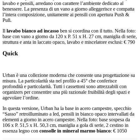
lavabo e pensili, arredano con carattere l’ambiente dedicato al
benessere. La presenza di un vano a giorno alleggerisce e compatta
l’intera composizione, unitamente ai pensili con apertura Push &
Pull.
Il
lavabo bianco ad incasso
ben si coordina con il tutto. Nella foto:
base con vano a giorno da 120 x P. 51 x H. 27 cm, maniglia di serie,
struttura e anta in laccato opaco, lavabo e miscelatore esclusi:
€ 790
Quick
Urban è una collezione moderna che consente una progettazione su
misura. La particolarità sta nel profilo a 45° che conferisce
profondità e particolarità. Tutti i cassettoni sono attrezzabili con
organizers per consentire una più razionale fruibilità degli spazi e
agevolare l’ordine.
In questa versione, Urban ha la base in acero campestre, specchio
“Sasso” retroilluminato a led, pensili in bianco opaco intervallati da
elementi a giorno in acero campestre. Nella foto: base sospesa da
106 x P. 51,5 x H. 50,3 cm, maniglia a gola di serie, 2 cestino in
essenza legno con
consolle in mineral marmo bianco
: € 1050