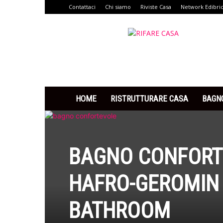
Contattaci
Chi siamo
Riviste Casa
Network Edibri
Rifare
Casa
HOME
RISTRUTTURARE CASA
BAGN
BAGNO CONFORTE
HAFRO-GEROMIN P
BATHROOM