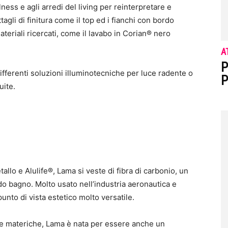
lness e agli arredi del living per reinterpretare e
tagli di finitura come il top ed i fianchi con bordo
ateriali ricercati, come il lavabo in Corian® nero
A
P
ifferenti soluzioni illuminotecniche per luce radente o
P
uite.
allo e Alulife®, Lama si veste di fibra di carbonio, un
edo bagno. Molto usato nell’industria aeronautica e
punto di vista estetico molto versatile.
iture materiche, Lama è nata per essere anche un