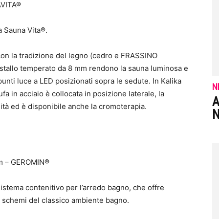
AVITA®
da Sauna Vita®.
con la tradizione del legno (cedro e FRASSINO
 cristallo temperato da 8 mm rendono la sauna luminosa e
unti luce a LED posizionati sopra le sedute. In Kalika
N
 in acciaio è collocata in posizione laterale, la
A
lità ed è disponibile anche la cromoterapia.
N
cm – GEROMIN®
istema contenitivo per l’arredo bagno, che offre
li schemi del classico ambiente bagno.