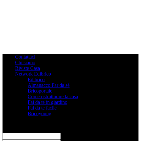
Contattaci
Chi siamo
Riviste Casa
Network Edibrico
Edibrico
Almanacco Far da sé
Bricoportale
Come ristrutturare la casa
Fai da te in giardino
Fai da te facile
Bricoyoung
Registrati
Benvenuto! Accedi al tuo account
il tuo username