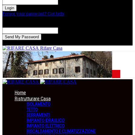
la tua password
Forgot your password? Get help
Recupero della password
Recupera la tua password
La tua email
La password verrà inviata via email.
Rifare Casa
Home
Ristrutturare Casa
ISOLAMENTO
TETTO
SERRAMENTI
IMPIANTO IDRAULICO
IMPIANTO ELETTRICO
RISCALDAMENTO E CLIMATIZZAZIONE