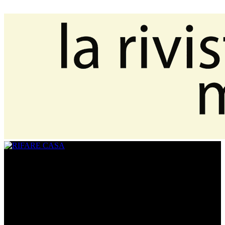
CHI SIAMO
www.rifarecasa.com è il sito collegato alla rivista bimestrale
RIFARE CASA che comunica con quanti devono ristrutturare la
propria casa fornendo idee, soluzioni, materiali innovativi utili per
realizzare un progetto su misura. È una vetrina per gli architetti che
hanno l’opportunità di pubblicare i loro lavori migliori ed essere
informati sulle novità del settore.