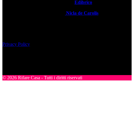
Rifare Casa è Testata Giornalistica by
Edibrico
Direttore Editoriale Responsabile
Nicla de Carolis
Registrazione tribunale di Milano, n° 493 del 24-07-2008
Edibrico srl - Viale Emilio Caldara, 44 - 20122 Milano P.iva
12980140151
Privacy Policy
Nel sito sono presenti prodotti Amazon; in qualità di Affiliato
Amazon riceviamo un guadagno dagli acquisti idonei.
SEGUICI
© 2026 Rifare Casa - Tutti i diritti riservati