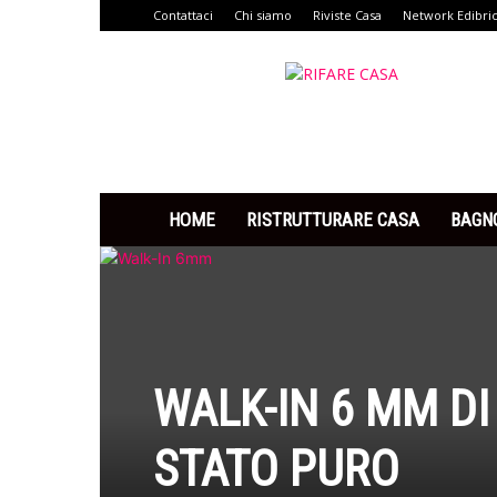
Contattaci
Chi siamo
Riviste Casa
Network Edibri
Rifare
Casa
HOME
RISTRUTTURARE CASA
BAGN
WALK-IN 6 MM DI
STATO PURO