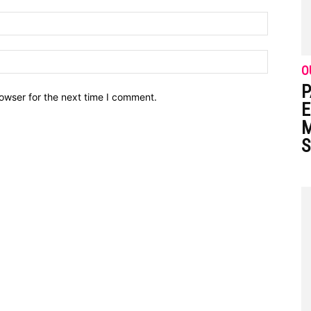
O
P
owser for the next time I comment.
E
M
S