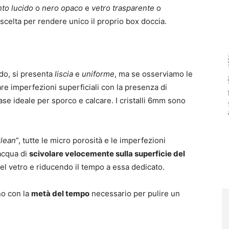
nto lucido
o
nero opaco
e
vetro trasparente
o
 scelta per rendere unico il proprio box doccia.
udo, si presenta
liscia
e
uniforme
, ma se osserviamo le
re imperfezioni superficiali con la presenza di
se ideale per sporco e calcare. I cristalli 6mm sono
lean
”, tutte le micro porosità e le imperfezioni
acqua di
scivolare velocemente sulla superficie del
a del vetro e riducendo il tempo a essa dedicato.
ono con la
metà del tempo
necessario per pulire un