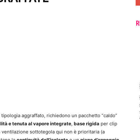
R
tipologia aggraffato, richiedono un pacchetto “caldo”
ità e tenuta al vapore integrate
,
base rigida
per clip
 ventilazione sottotegola qui non è prioritaria (a
ntano la
continuità dell’isolante
e un
piano d’appoggio