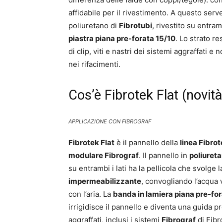
affidabile per il rivestimento. A questo ser
poliuretano di
Fibrotubi
, rivestito su entra
piastra piana pre-forata 15/10
. Lo strato re
di clip, viti e nastri dei sistemi aggraffati e
nei rifacimenti.
Cos’è Fibrotek Flat (novit
APPLICAZIONE CON FIBROGRAF
Fibrotek Flat
è il pannello della
linea Fibro
modulare Fibrograf
. Il pannello in
poliuret
su entrambi i lati ha la pellicola che svolge
impermeabilizzante
, convogliando l’acqua 
con l’aria. La
banda in lamiera piana pre-fo
irrigidisce il pannello e diventa una guida pre
aggraffati, inclusi i sistemi
Fibrograf
di Fibro