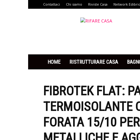
Contattaci
Chi siamo
Riviste Casa
Network Edibri
Rifare
Casa
HOME
RISTRUTTURARE CASA
BAGN
FIBROTEK FLAT: 
TERMOISOLANTE C
FORATA 15/10 PE
METALLICHE E AG