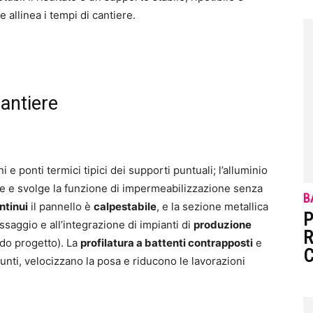
e allinea i tempi di cantiere.
cantiere
i e ponti termici tipici dei supporti puntuali; l’alluminio
te e svolge la funzione di impermeabilizzazione senza
B
ntinui
il pannello è
calpestabile
, e la sezione metallica
P
ssaggio e all’integrazione di impianti di
produzione
R
do progetto). La
profilatura a battenti contrapposti
e
C
unti, velocizzano la posa e riducono le lavorazioni