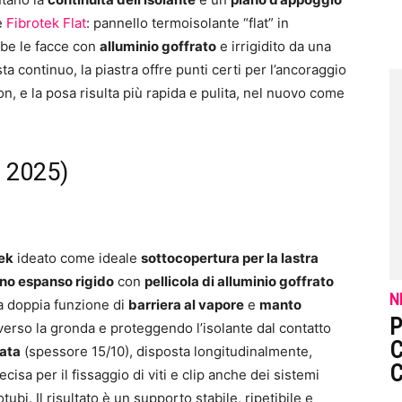
ve
Fibrotek Flat
: pannello termoisolante “flat” in
mbe le facce con
alluminio goffrato
e irrigidito da una
sta continuo, la piastra offre punti certi per l’ancoraggio
 non, e la posa risulta più rapida e pulita, nel nuovo come
à 2025)
tek
ideato come ideale
sottocopertura per la lastra
ano espanso rigido
con
pellicola di alluminio goffrato
N
 la doppia funzione di
barriera al vapore
e
manto
P
verso la gronda e proteggendo l’isolante dal contatto
C
rata
(spessore 15/10), disposta longitudinalmente,
cisa per il fissaggio di viti e clip anche dei sistemi
tubi. Il risultato è un supporto stabile, ripetibile e