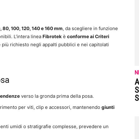
, 80, 100, 120, 140 e 160 mm
, da scegliere in funzione
ibili. L’intera linea
Fibrotek
è
conforme ai Criteri
più richiesto negli appalti pubblici e nei capitolati
N
osa
A
S
pendenze
verso la gronda prima della posa.
S
erimento per viti, clip e accessori, mantenendo
giunti
ienti umidi o stratigrafie complesse, prevedere un