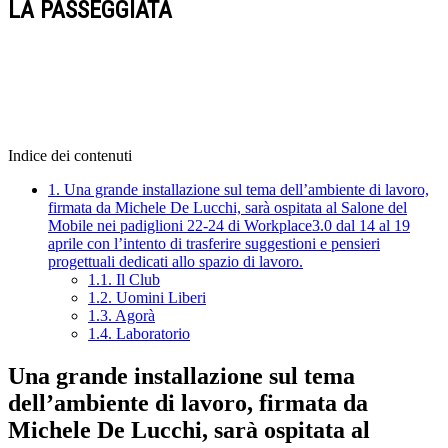
LA PASSEGGIATA
Indice dei contenuti
1.
Una grande installazione sul tema dell’ambiente di lavoro,
firmata da Michele De Lucchi, sarà ospitata al Salone del
Mobile nei padiglioni 22-24 di Workplace3.0 dal 14 al 19
aprile con l’intento di trasferire suggestioni e pensieri
progettuali dedicati allo spazio di lavoro.
1.1.
Il Club
1.2.
Uomini Liberi
1.3.
Agorà
1.4.
Laboratorio
Una grande installazione sul tema
dell’ambiente di lavoro, firmata da
Michele De Lucchi, sarà ospitata al