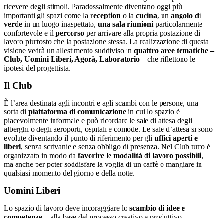
ricevere degli stimoli. Paradossalmente diventano oggi più
importanti gli spazi come la
reception
o la
cucina
, un
angolo di
verde
in un luogo inaspettato,
una sala riunioni
particolarmente
confortevole e il
percorso
per arrivare alla propria postazione di
lavoro piuttosto che la postazione stessa. La realizzazione di questa
visione vedrà un allestimento suddiviso in
quattro aree tematiche
–
Club, Uomini Liberi, Agorà, Laboratorio
– che riflettono le
ipotesi del progettista.
Il Club
È l’area destinata agli incontri e agli scambi con le persone, una
sorta di
piattaforma di comunicazione
in cui lo spazio è
piacevolmente informale e può ricordare le sale di attesa degli
alberghi o degli aeroporti, ospitali e comode. Le sale d’attesa si sono
evolute diventando il punto di riferimento per gli
uffici aperti e
liberi
, senza scrivanie e senza obbligo di presenza. Nel Club tutto è
organizzato in modo da
favorire le modalità di lavoro possibili
,
ma anche per poter soddisfare la voglia di un caffè o mangiare in
qualsiasi momento del giorno e della notte.
Uomini Liberi
Lo spazio di lavoro deve incoraggiare lo
scambio di idee e
competenze
– alla base del processo creativo e produttivo –