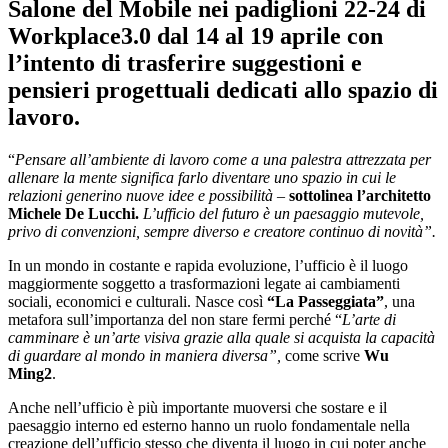
Salone del Mobile nei padiglioni 22-24 di
Workplace3.0 dal 14 al 19 aprile con
l’intento di trasferire suggestioni e
pensieri progettuali dedicati allo spazio di
lavoro.
“
Pensare all’ambiente di lavoro come a una palestra attrezzata per
allenare la mente significa farlo diventare uno spazio in cui le
relazioni generino nuove idee e possibilità
–
sottolinea l’architetto
Michele De Lucchi.
L’ufficio del futuro è un paesaggio mutevole,
privo di convenzioni, sempre diverso e creatore continuo di novità”.
In un mondo in costante e rapida evoluzione, l’ufficio è il luogo
maggiormente soggetto a trasformazioni legate ai cambiamenti
sociali, economici e culturali. Nasce così
“La Passeggiata”
, una
metafora sull’importanza del non stare fermi perché “
L’arte di
camminare è un’arte visiva grazie alla quale si acquista la capacità
di
guardare al mondo in maniera diversa
”,
come scrive
Wu
Ming2
.
Anche nell’ufficio è più importante muoversi che sostare e il
paesaggio interno ed esterno hanno un ruolo fondamentale nella
creazione dell’ufficio stesso che diventa il luogo in cui poter anche