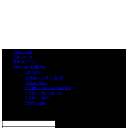
Contattaci
Chi siamo
Riviste Casa
Network Edibrico
Edibrico
Almanacco Far da sé
Bricoportale
Come ristrutturare la casa
Fai da te in giardino
Fai da te facile
Bricoyoung
Registrati
Benvenuto! Accedi al tuo account
il tuo username