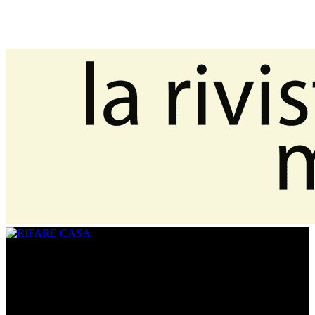
CHI SIAMO
www.rifarecasa.com è il sito collegato alla rivista bimestrale
RIFARE CASA che comunica con quanti devono ristrutturare la
propria casa fornendo idee, soluzioni, materiali innovativi utili per
realizzare un progetto su misura. È una vetrina per gli architetti che
hanno l’opportunità di pubblicare i loro lavori migliori ed essere