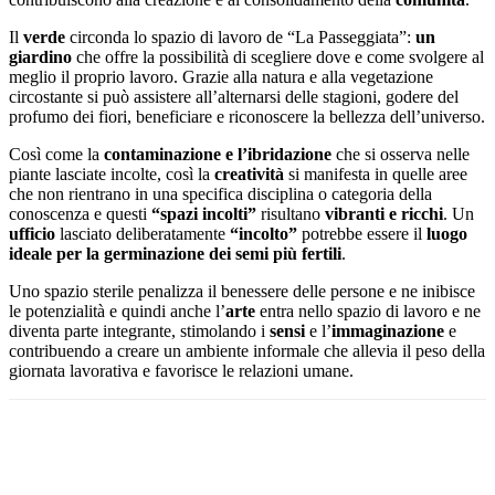
Il
verde
circonda lo spazio di lavoro de “La Passeggiata”:
un
giardino
che
offre la possibilità di scegliere dove e come svolgere al
meglio il proprio lavoro. Grazie alla natura e alla vegetazione
circostante si può assistere all’alternarsi delle stagioni, godere del
profumo dei fiori, beneficiare e riconoscere la bellezza dell’universo.
Così come la
contaminazione e l’ibridazione
che si osserva nelle
piante lasciate incolte, così la
creatività
si manifesta in quelle aree
che non rientrano in una specifica disciplina o categoria della
conoscenza e questi
“spazi incolti”
risultano
vibranti e ricchi
. Un
ufficio
lasciato deliberatamente
“incolto”
potrebbe essere il
luogo
ideale per la germinazione dei semi più fertili
.
Uno spazio sterile penalizza il benessere delle persone e ne inibisce
le potenzialità e quindi anche l’
arte
entra nello spazio di lavoro e ne
diventa parte integrante, stimolando i
sensi
e l’
immaginazione
e
contribuendo a creare un ambiente informale che allevia il peso della
giornata lavorativa e favorisce le relazioni umane.