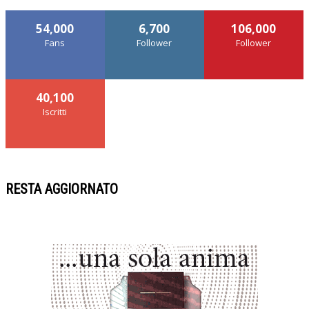
54,000
6,700
106,000
Fans
Follower
Follower
40,100
Iscritti
RESTA AGGIORNATO