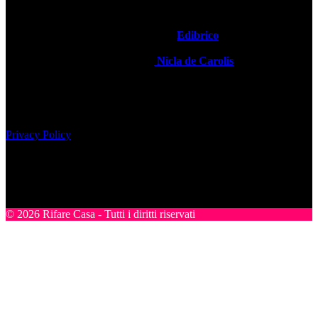
informati sulle novità del settore.
Rifare Casa è Testata Giornalistica by
Edibrico
Direttore Editoriale Responsabile
Nicla de Carolis
Registrazione tribunale di Milano, n° 493 del 24-07-2008
Edibrico srl - Viale Emilio Caldara, 44 - 20122 Milano P.iva
12980140151
Privacy Policy
Nel sito sono presenti prodotti Amazon; in qualità di Affiliato
Amazon riceviamo un guadagno dagli acquisti idonei.
SEGUICI
© 2026 Rifare Casa - Tutti i diritti riservati