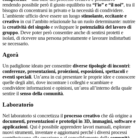
rendendo possibile però il giusto equilibrio tra
“l’io” e “il noi”
, tra il
bisogno di concentrarsi in privato e la necessità di condividere.
L’ambiente ufficio deve essere un luogo
stimolante, eccitante e
creativo
in cui l’ambito relazionale ha un ruolo determinante: nutrire
la
creatività del singolo
e sviluppare le
potenzialità
del lavoro
di
gruppo
. Deve poter però consentire anche di sentirsi protetti e
isolati, di ricevere una persona privatamente e lavorare indisturbati
se necessario.
Agorà
Un padiglione ideato per consentire
diverse tipologie di incontri
:
conferenze, presentazioni, proiezioni, esposizioni, spettacoli
e
eventi speciali
. Un’area in cui presentare le proprie idee e conoscere
quelle degli altri, dove incontrare i colleghi e scambiare e
condividere informazioni e opinioni, un’area all’interno della quale
sentire il
senso della comunità
.
Laboratorio
Nel laboratorio si concretizza il
processo creativo
che dà origine a
documenti, presentazioni e prototipi in 3D, immagini, software e
applicazioni
. Qui è possibile apprendere lavori manuali, esplorare
nuovi strumenti, inventare e aggiornarsi perché i diversi processi
contribuiscono alla creazione e al consolidamento della
comunità
.