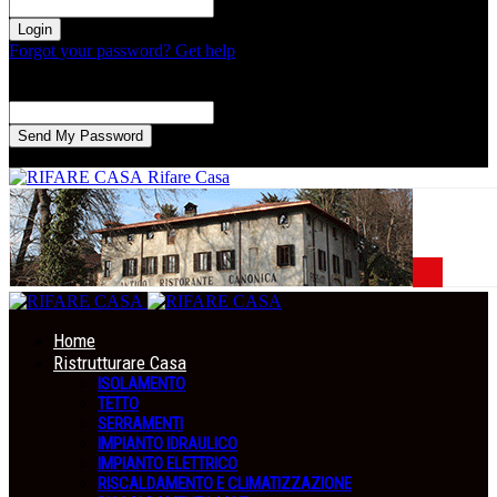
la tua password
Forgot your password? Get help
Recupero della password
Recupera la tua password
La tua email
La password verrà inviata via email.
Rifare Casa
Home
Ristrutturare Casa
ISOLAMENTO
TETTO
SERRAMENTI
IMPIANTO IDRAULICO
IMPIANTO ELETTRICO
RISCALDAMENTO E CLIMATIZZAZIONE