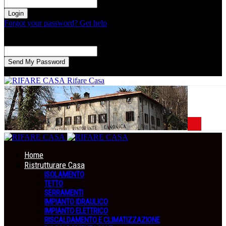
la tua password
Forgot your password? Get help
Recupero della password
Recupera la tua password
La tua email
La password verrà inviata via email.
Rifare Casa
Home
Ristrutturare Casa
ISOLAMENTO
TETTO
SERRAMENTI
IMPIANTO IDRAULICO
IMPIANTO ELETTRICO
RISCALDAMENTO E CLIMATIZZAZIONE