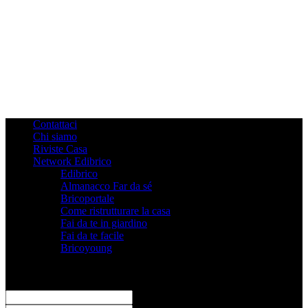
Contattaci
Chi siamo
Riviste Casa
Network Edibrico
Edibrico
Almanacco Far da sé
Bricoportale
Come ristrutturare la casa
Fai da te in giardino
Fai da te facile
Bricoyoung
Registrati
Benvenuto! Accedi al tuo account
il tuo username