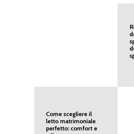
R
d
s
d
s
Come scegliere il
letto matrimoniale
perfetto: comfort e