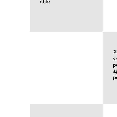
stile
P
s
p
a
p