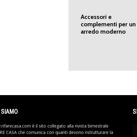
Accessori e
complementi per un
arredo moderno
 SIAMO
S
rifarecasa.com è il sito collegato alla rivista bimestrale
RE CASA che comunica con quanti devono ristrutturare la