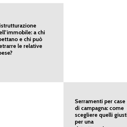
istrutturazione
ell’immobile: a chi
pettano e chi può
etrarre le relative
pese?
Serramenti per case
di campagna: come
scegliere quelli giust
per una