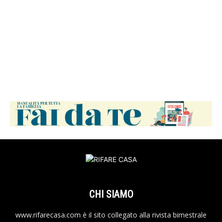
CHI SIAMO
www.rifarecasa.com è il sito collegato alla rivista bimestrale