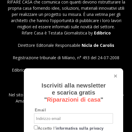
RIFARE CASA che comunica con quanti devono ristrutturare la
propria casa fornendo idee, soluzioni, materiali innovativi utili
per realizzare un progetto su misura. È una vetrina per gli
architetti che hanno l’opportunità di pubblicare i loro lavori
migliori ed essere informati sulle novità del settore.
Rifare Casa è Testata Giornalistica by
Edibrico
Direttore Editoriale Responsabile
Nicla de Carolis
Registrazione tribunale di Milano, n° 493 del 24-07-2008
Edibrico srl - Viale Emilio Caldara, 44 - 20122 Milano P.iva
12980140151
Privacy Policy
Iscriviti alla newsletter
e scarica gratis
Nel sito sono presenti prodotti Amazon; in qualità di Affiliato
"
Riparazioni di casa
"
Amazon riceviamo un guadagno dagli acquisti idonei.
Email
SEGUICI
Accetto l'
informativa sulla privacy