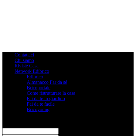
Contattaci
Chi siamo
Riviste Casa
Network Edibrico
Edibrico
Almanacco Far da sé
Bricoportale
Come ristrutturare la casa
Fai da te in giardino
Fai da te facile
Bricoyoung
Registrati
Benvenuto! Accedi al tuo account
il tuo username