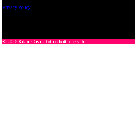
12980140151
Privacy Policy
Nel sito sono presenti prodotti Amazon; in qualità di Affiliato
Amazon riceviamo un guadagno dagli acquisti idonei.
SEGUICI
© 2026 Rifare Casa - Tutti i diritti riservati