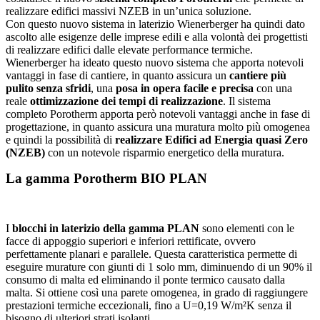
realizzare edifici massivi NZEB in un’unica soluzione.
Con questo nuovo sistema in laterizio Wienerberger ha quindi dato
ascolto alle esigenze delle imprese edili e alla volontà dei progettisti
di realizzare edifici dalle elevate performance termiche.
Wienerberger ha ideato questo nuovo sistema che apporta notevoli
vantaggi in fase di cantiere, in quanto assicura un
cantiere più
pulito senza sfridi
, una
posa in opera facile e precisa
con una
reale
ottimizzazione dei tempi di realizzazione
. Il sistema
completo Porotherm apporta però notevoli vantaggi anche in fase di
progettazione, in quanto assicura una muratura molto più omogenea
e quindi la possibilità di
realizzare Edifici ad Energia quasi Zero
(NZEB)
con un notevole risparmio energetico della muratura.
La gamma Porotherm BIO PLAN
I
blocchi in laterizio della gamma PLAN
sono elementi con le
facce di appoggio superiori e inferiori rettificate, ovvero
perfettamente planari e parallele. Questa caratteristica permette di
eseguire murature con giunti di 1 solo mm, diminuendo di un 90% il
consumo di malta ed eliminando il ponte termico causato dalla
malta. Si ottiene così una parete omogenea, in grado di raggiungere
prestazioni termiche eccezionali, fino a U=0,19 W/m²K senza il
bisogno di ulteriori strati isolanti.