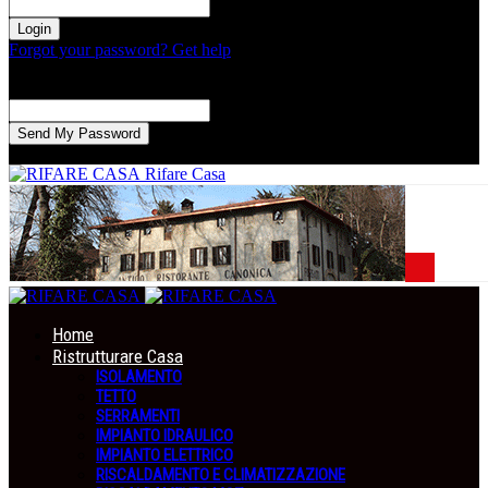
la tua password
Forgot your password? Get help
Recupero della password
Recupera la tua password
La tua email
La password verrà inviata via email.
Rifare Casa
Home
Ristrutturare Casa
ISOLAMENTO
TETTO
SERRAMENTI
IMPIANTO IDRAULICO
IMPIANTO ELETTRICO
RISCALDAMENTO E CLIMATIZZAZIONE