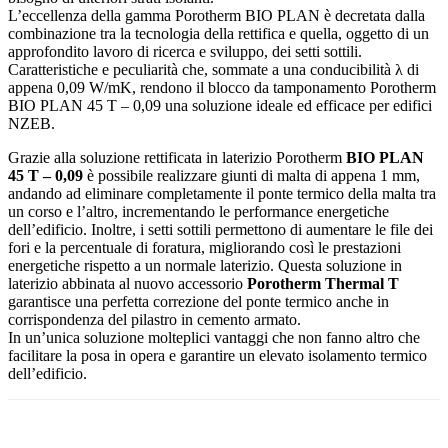
L’eccellenza della gamma Porotherm BIO PLAN è decretata dalla
combinazione tra la tecnologia della rettifica e quella, oggetto di un
approfondito lavoro di ricerca e sviluppo, dei setti sottili.
Caratteristiche e peculiarità che, sommate a una conducibilità λ di
appena 0,09 W/mK, rendono il blocco da tamponamento Porotherm
BIO PLAN 45 T – 0,09 una soluzione ideale ed efficace per edifici
NZEB.
Grazie alla soluzione rettificata in laterizio Porotherm
BIO PLAN
45 T – 0,09
è possibile realizzare giunti di malta di appena 1 mm,
andando ad eliminare completamente il ponte termico della malta tra
un corso e l’altro, incrementando le performance energetiche
dell’edificio. Inoltre, i setti sottili permettono di aumentare le file dei
fori e la percentuale di foratura, migliorando così le prestazioni
energetiche rispetto a un normale laterizio. Questa soluzione in
laterizio abbinata al nuovo accessorio
Porotherm Thermal T
garantisce una perfetta correzione del ponte termico anche in
corrispondenza del pilastro in cemento armato.
In un’unica soluzione molteplici vantaggi che non fanno altro che
facilitare la posa in opera e garantire un elevato isolamento termico
dell’edificio.