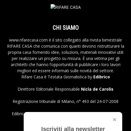
CHI SIAMO
www.rifarecasa.com è il sito collegato alla rivista bimestrale
RIFARE CASA che comunica con quanti devono ristrutturare la
propria casa fornendo idee, soluzioni, materiali innovativi utili
per realizzare un progetto su misura. È una vetrina per gli
architetti che hanno l’opportunità di pubblicare i loro lavori
migliori ed essere informati sulle novità del settore.
Rifare Casa è Testata Giornalistica by
Edibrico
Direttore Editoriale Responsabile
Nicla de Carolis
Registrazione tribunale di Milano, n° 493 del 24-07-2008
Edibrico srl - Viale Emilio Caldara, 44 - 20122 Milano P.iva
12980140151
Privacy Policy
Iscriviti alla newsletter