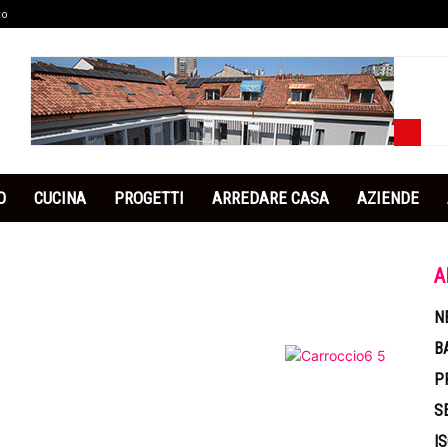
co
O
CUCINA
PROGETTI
ARREDARE CASA
AZIENDE
A
N
B
P
S
I