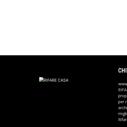
CHI
www.
RIFA
propr
per 
archi
migli
Rifa