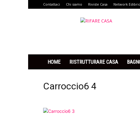
Contattaci
Chi siamo
Riviste Casa
Network Edibri
Rifare
Casa
HOME
RISTRUTTURARE CASA
BAGN
Carroccio6 4