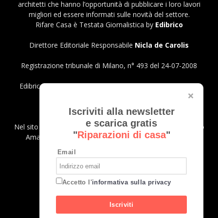
architetti che hanno l’opportunità di pubblicare i loro lavori
migliori ed essere informati sulle novità del settore.
Rifare Casa è Testata Giornalistica by
Edibrico
Direttore Editoriale Responsabile
Nicla de Carolis
Registrazione tribunale di Milano, n° 493 del 24-07-2008
Edibrico srl - Viale Emilio Caldara, 44 - 20122 Milano P.iva
12980140151
Privacy Policy
Iscriviti alla newsletter
e scarica gratis
Nel sito sono presenti prodotti Amazon; in qualità di Affiliato
"
Riparazioni di casa
"
Amazon riceviamo un guadagno dagli acquisti idonei.
Email
SEGUICI
Accetto l'
informativa sulla privacy
Iscriviti