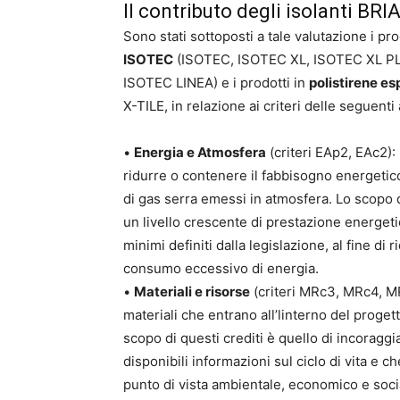
Il contributo degli isolanti B
Sono stati sottoposti a tale valutazione i pr
ISOTEC
(ISOTEC, ISOTEC XL, ISOTEC XL 
ISOTEC LINEA) e i prodotti in
polistirene e
X-TILE, in relazione ai criteri delle seguenti
•
Energia e Atmosfera
(criteri EAp2, EAc2): 
ridurre o contenere il fabbisogno energetico
di gas serra emessi in atmosfera. Lo scopo d
un livello crescente di prestazione energetic
minimi definiti dalla legislazione, al fine di 
consumo eccessivo di energia.
•
Materiali e risorse
(criteri MRc3, MRc4, MR
materiali che entrano all’linterno del proget
scopo di questi crediti è quello di incoraggia
disponibili informazioni sul ciclo di vita e che
punto di vista ambientale, economico e soci