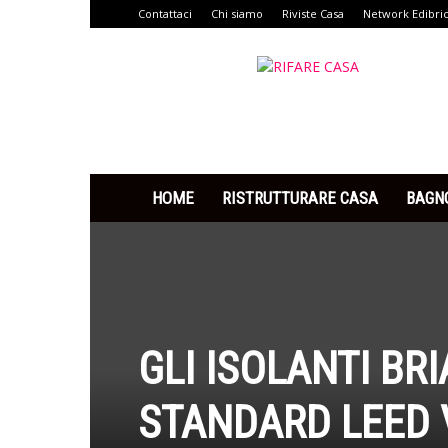
Contattaci
Chi siamo
Riviste Casa
Network Edibri
Rifare
Casa
HOME
RISTRUTTURARE CASA
BAGN
GLI ISOLANTI BR
STANDARD LEED 