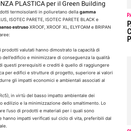
RIANZA PLASTICA per il Green Building
odotti termoisolanti in poliuretano della
gamma
P
PLUS, ISOTEC PARETE, ISOTEC PARETE BLACK e
P
spanso estruso
XROOF, XROOF XL, ELYFOAM e BRIPAN
C
 aree:
P
i prodotti valutati hanno dimostrato la capacità di
 dell’edificio e minimizzare di conseguenza la qualità
i questi prerequisiti e crediti è quello di raggiungere
a per edifici e strutture di progetto, superiore ai valori
ridurre gli impatti economici e ambientali associati al
c5), in virtù del basso impatto ambientale dei
to edilizio e la minimizzazione dello smaltimento. Lo
re l’uso di prodotti e materiali per i quali sono
 hanno impatti verificati sul ciclo di vita, preferibili dal
ale.