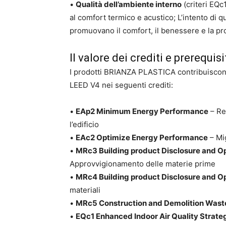
•
Qualità dell’ambiente interno
(criteri EQc1
al comfort termico e acustico; L’intento di q
promuovano il comfort, il benessere e la pro
Il valore dei crediti e prerequisi
I prodotti BRIANZA PLASTICA contribuiscono
LEED V4 nei seguenti crediti:
•
EAp2 Minimum Energy Performance
– Req
l’edificio
•
EAc2 Optimize Energy Performance
– Mig
•
MRc3 Building product Disclosure and O
Approvvigionamento delle materie prime
•
MRc4 Building product Disclosure and O
materiali
•
MRc5 Construction and Demolition Was
•
EQc1 Enhanced Indoor Air Quality Strate