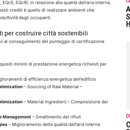
C
, EQc5, EQc9), in relazione alla qualità dell’aria interna,
A
uesti crediti è quello di realizzare ambienti che
S
duttività degli occupanti.
H
ti per costruire città sostenibili
 al conseguimento del punteggio di certificazione
uisiti minimi di prestazione energetica richiesti per
lioramenti di efficienza energetica dell’edificio
ptimization
– Sourcing of Raw Material –
ptimization
– Material Ingredient – Composizione dei
C
te Management
– Smaltimento dei rifiuti
C
gies
– Miglioramento della qualità dell’aria interna