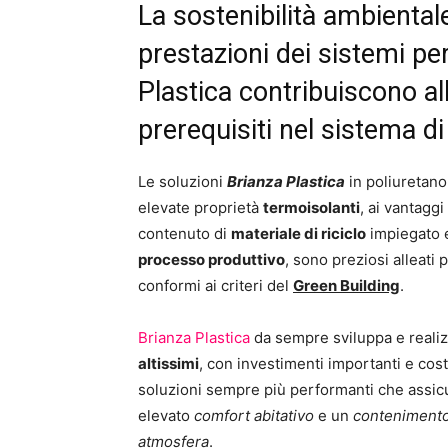
La sostenibilità ambientale,
prestazioni dei sistemi pe
Plastica contribuiscono all
prerequisiti nel sistema d
Le soluzioni
Brianza Plastica
in poliuretano
elevate proprietà
termoisolanti
, ai vantaggi
contenuto di
materiale di riciclo
impiegato 
processo produttivo
, sono preziosi alleati p
conformi ai criteri del
Green Building
.
Brianza Plastica
da sempre sviluppa e realiz
altissimi
, con investimenti importanti e costa
soluzioni sempre più performanti che assicur
elevato
comfort abitativo
e un
contenimento 
atmosfera
.