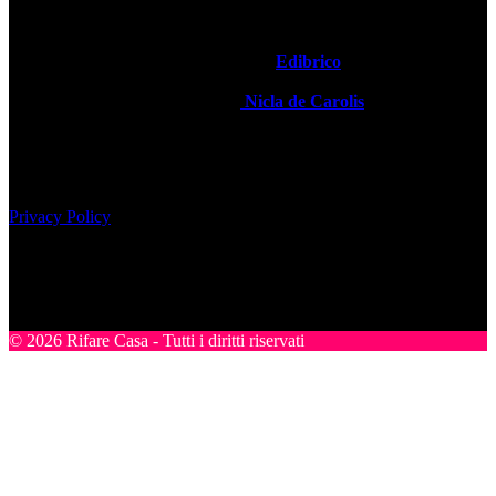
hanno l’opportunità di pubblicare i loro lavori migliori ed essere
informati sulle novità del settore.
Rifare Casa è Testata Giornalistica by
Edibrico
Direttore Editoriale Responsabile
Nicla de Carolis
Registrazione tribunale di Milano, n° 493 del 24-07-2008
Edibrico srl - Viale Emilio Caldara, 44 - 20122 Milano P.iva
12980140151
Privacy Policy
Nel sito sono presenti prodotti Amazon; in qualità di Affiliato
Amazon riceviamo un guadagno dagli acquisti idonei.
SEGUICI
© 2026 Rifare Casa - Tutti i diritti riservati