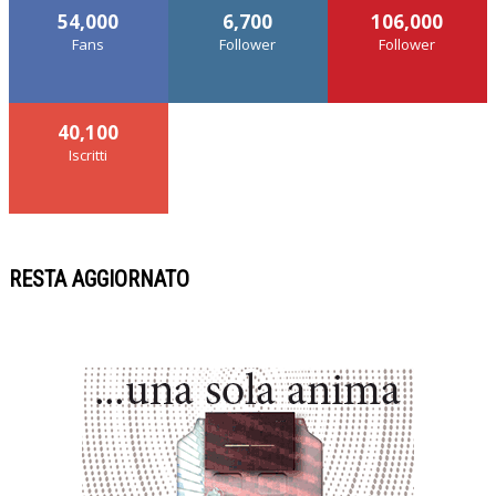
54,000
6,700
106,000
Fans
Follower
Follower
40,100
Iscritti
RESTA AGGIORNATO