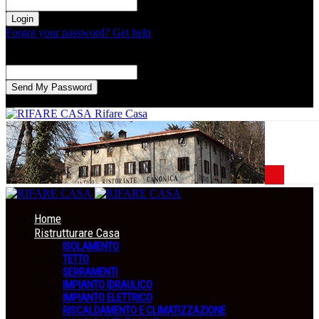
la tua password
Forgot your password? Get help
Recupero della password
Recupera la tua password
La tua email
La password verrà inviata via email.
Rifare Casa
Home
Ristrutturare Casa
ISOLAMENTO
TETTO
SERRAMENTI
IMPIANTO IDRAULICO
IMPIANTO ELETTRICO
RISCALDAMENTO E CLIMATIZZAZIONE