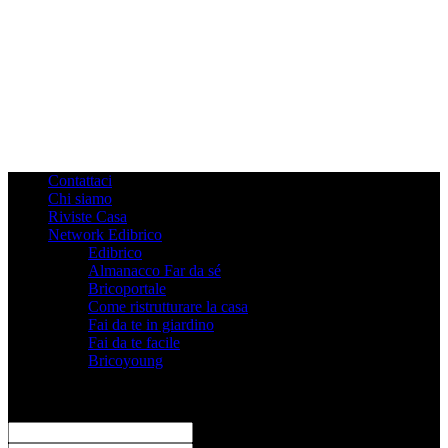
Contattaci
Chi siamo
Riviste Casa
Network Edibrico
Edibrico
Almanacco Far da sé
Bricoportale
Come ristrutturare la casa
Fai da te in giardino
Fai da te facile
Bricoyoung
Registrati
Benvenuto! Accedi al tuo account
il tuo username