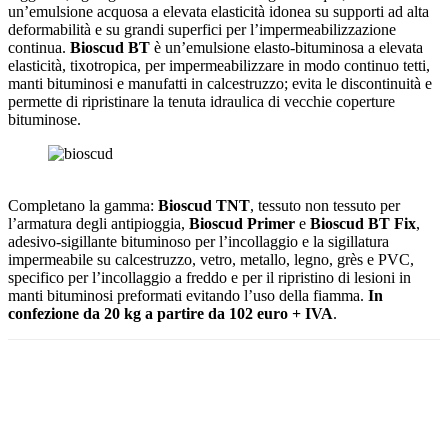
un’emulsione acquosa a elevata elasticità idonea su supporti ad alta
deformabilità e su grandi superfici per l’impermeabilizzazione
continua.
Bioscud BT
è un’emulsione elasto-bituminosa a elevata
elasticità, tixotropica, per impermeabilizzare in modo continuo tetti,
manti bituminosi e manufatti in calcestruzzo; evita le discontinuità e
permette di ripristinare la tenuta idraulica di vecchie coperture
bituminose.
Completano la gamma:
Bioscud TNT
, tessuto non tessuto per
l’armatura degli antipioggia,
Bioscud Primer
e
Bioscud BT Fix
,
adesivo-sigillante bituminoso per l’incollaggio e la sigillatura
impermeabile su calcestruzzo, vetro, metallo, legno, grès e PVC,
specifico per l’incollaggio a freddo e per il ripristino di lesioni in
manti bituminosi preformati evitando l’uso della fiamma.
In
confezione da 20 kg a partire da 102 euro + IVA
.