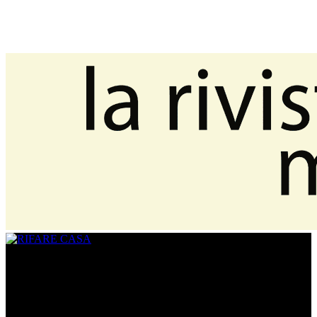
CHI SIAMO
www.rifarecasa.com è il sito collegato alla rivista bimestrale
RIFARE CASA che comunica con quanti devono ristrutturare la
propria casa fornendo idee, soluzioni, materiali innovativi utili per
realizzare un progetto su misura. È una vetrina per gli architetti che