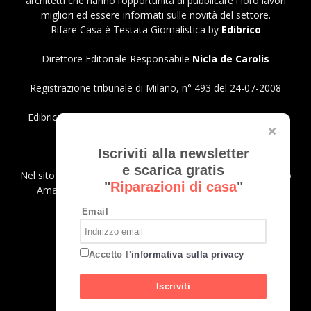
architetti che hanno l’opportunità di pubblicare i loro lavori
migliori ed essere informati sulle novità del settore.
Rifare Casa è Testata Giornalistica by
Edibrico
Direttore Editoriale Responsabile
Nicla de Carolis
Registrazione tribunale di Milano, n° 493 del 24-07-2008
Edibrico srl - Viale Emilio Caldara, 44 - 20122 Milano P.iva
12980140151
Privacy Policy
Iscriviti alla newsletter
e scarica gratis
Nel sito sono presenti prodotti Amazon; in qualità di Affiliato
"
Riparazioni di casa
"
Amazon riceviamo un guadagno dagli acquisti idonei.
Email
SEGUICI
Accetto l'
informativa sulla privacy
Iscriviti