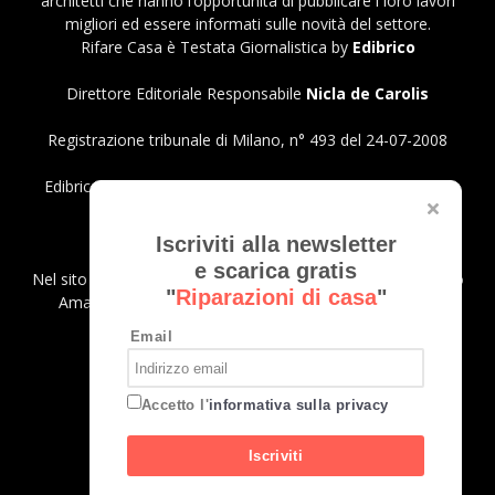
architetti che hanno l’opportunità di pubblicare i loro lavori
migliori ed essere informati sulle novità del settore.
Rifare Casa è Testata Giornalistica by
Edibrico
Direttore Editoriale Responsabile
Nicla de Carolis
Registrazione tribunale di Milano, n° 493 del 24-07-2008
Edibrico srl - Viale Emilio Caldara, 44 - 20122 Milano P.iva
12980140151
Privacy Policy
Iscriviti alla newsletter
e scarica gratis
Nel sito sono presenti prodotti Amazon; in qualità di Affiliato
"
Riparazioni di casa
"
Amazon riceviamo un guadagno dagli acquisti idonei.
Email
SEGUICI
Accetto l'
informativa sulla privacy
Iscriviti