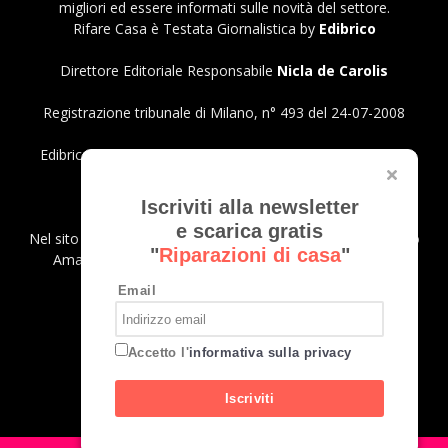
migliori ed essere informati sulle novità del settore.
Rifare Casa è Testata Giornalistica by
Edibrico
Direttore Editoriale Responsabile
Nicla de Carolis
Registrazione tribunale di Milano, n° 493 del 24-07-2008
Edibrico srl - Viale Emilio Caldara, 44 - 20122 Milano P.iva
12980140151
Privacy Policy
Iscriviti alla newsletter
e scarica gratis
Nel sito sono presenti prodotti Amazon; in qualità di Affiliato
"
Riparazioni di casa
"
Amazon riceviamo un guadagno dagli acquisti idonei.
Email
SEGUICI
Accetto l'
informativa sulla privacy
Iscriviti