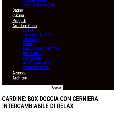
ILLUMINAZIONE
SCALE E ASCENSORI
Bagno
Cucina
Progetti
Arredare Casa
LIVING
CAMERA DA LETTO
INGRESSO
MOBILI
MANSARDA E SOFFITTA
SOGGIORNO
LAVANDERIA
ACCESSORI CASA
TENDENZE CASA
Aziende
Architetti
CARDINE: BOX DOCCIA CON CERNIERA
INTERCAMBIABILE DI RELAX