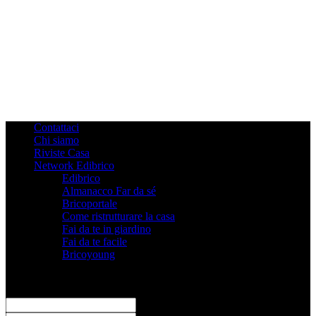
Contattaci
Chi siamo
Riviste Casa
Network Edibrico
Edibrico
Almanacco Far da sé
Bricoportale
Come ristrutturare la casa
Fai da te in giardino
Fai da te facile
Bricoyoung
Registrati
Benvenuto! Accedi al tuo account
il tuo username