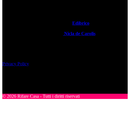
realizzare un progetto su misura. È una vetrina per gli architetti che
hanno l’opportunità di pubblicare i loro lavori migliori ed essere
informati sulle novità del settore.
Rifare Casa è Testata Giornalistica by
Edibrico
Direttore Editoriale Responsabile
Nicla de Carolis
Registrazione tribunale di Milano, n° 493 del 24-07-2008
Edibrico srl - Viale Emilio Caldara, 44 - 20122 Milano P.iva
12980140151
Privacy Policy
Nel sito sono presenti prodotti Amazon; in qualità di Affiliato
Amazon riceviamo un guadagno dagli acquisti idonei.
SEGUICI
© 2026 Rifare Casa - Tutti i diritti riservati