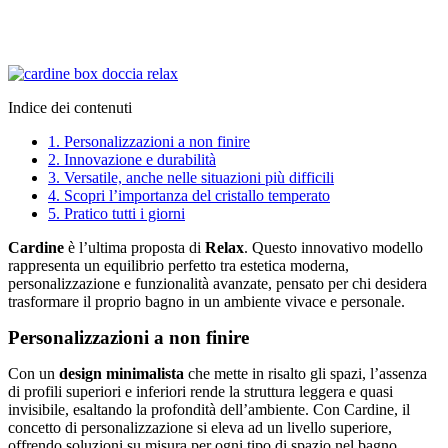
Indice dei contenuti
1.
Personalizzazioni a non finire
2.
Innovazione e durabilità
3.
Versatile, anche nelle situazioni più difficili
4.
Scopri l’importanza del cristallo temperato
5.
Pratico tutti i giorni
Cardine
è l’ultima proposta di
Relax
. Questo innovativo modello
rappresenta un equilibrio perfetto tra estetica moderna,
personalizzazione e funzionalità avanzate, pensato per chi desidera
trasformare il proprio bagno in un ambiente vivace e personale.
Personalizzazioni a non finire
Con un
design minimalista
che mette in risalto gli spazi, l’assenza
di profili superiori e inferiori rende la struttura leggera e quasi
invisibile, esaltando la profondità dell’ambiente. Con Cardine, il
concetto di personalizzazione si eleva ad un livello superiore,
offrendo soluzioni su misura per ogni tipo di spazio nel bagno.