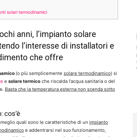
anti solari termodinamici
chi anni, l’impianto solare
ndo l’interesse di installatori e
endimento che offre
inamico
(o più semplicemente
solare termodinamico
) si
re
e
solare termico
che riscalda l’acqua sanitaria o del
ve.
Basta che la temperatura esterna non scenda sotto
: cos’è
 meglio quali sono le caratteristiche di un
impianto
rmodinamico
e addentrarsi nel suo funzionamento,