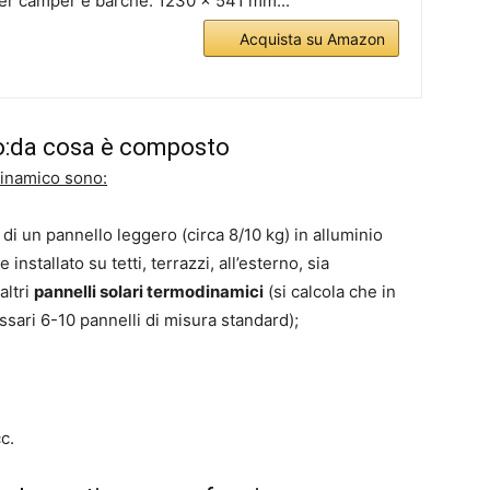
er camper e barche. 1230 x 541 mm...
Acquista su Amazon
o:da cosa è composto
dinamico sono:
ta di un pannello leggero (circa 8/10 kg) in alluminio
nstallato su tetti, terrazzi, all’esterno, sia
altri
pannelli solari termodinamici
(si calcola che in
ari 6-10 pannelli di misura standard);
cc.