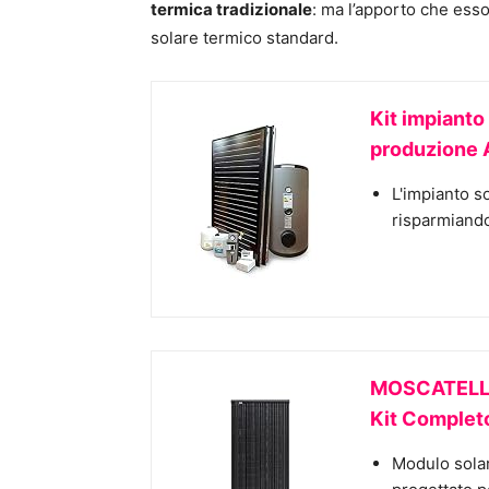
termica tradizionale
: ma l’apporto che ess
solare termico standard.
Kit impianto
produzione 
L'impianto so
risparmiando
MOSCATELLI 
Kit Complet
Modulo solar