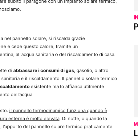
are subito il paragone con un impianto solare termico,
nosciamo.
I
P
la nel pannello solare, si riscalda grazie
ione e cede questo calore, tramite un
ntina, all’acqua sanitaria o del riscaldamento di casa.
ette di
abbassare i consumi di gas
, gasolio, o altro
sanitaria e il riscaldamento. Il pannello solare termico
riscaldamento
esistente ma lo affianca utilmente
ento dell’acqua.
esto:
il pannello termodinamico funziona quando è
tura esterna è molto elevata
. Di notte, o quando la
M
, l’apporto del pannello solare termico praticamente
L