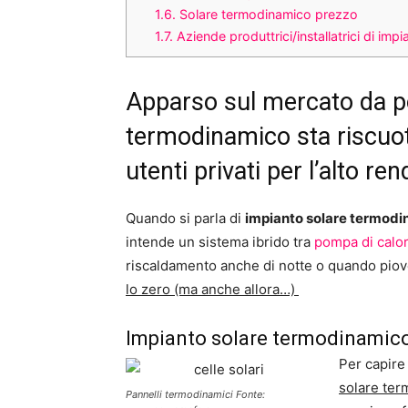
1.6.
Solare termodinamico prezzo
1.7.
Aziende produttrici/installatrici di impi
Apparso sul mercato da po
termodinamico sta riscuote
utenti privati per l’alto r
Quando si parla di
impianto solare termod
intende un sistema ibrido tra
pompa di calo
riscaldamento anche di notte o quando pio
lo zero (ma anche allora…)
Impianto solare termodinamico
Per capire
solare te
Pannelli termodinamici Fonte: