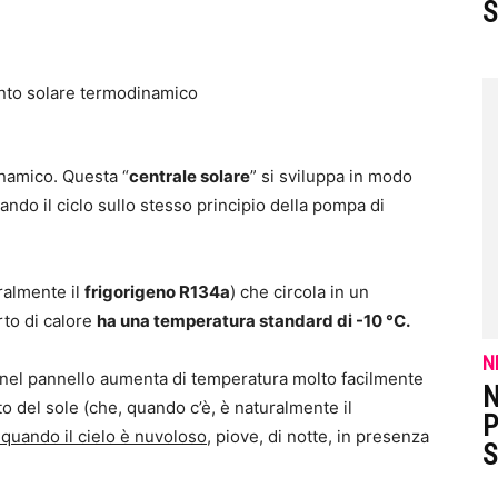
S
inamico. Questa “
centrale solare
” si sviluppa in modo
ando il ciclo sullo stesso principio della pompa di
eralmente il
frigorigeno R134a
) che circola in un
rto di calore
ha una temperatura standard di -10 °C.
N
 nel pannello aumenta di temperatura molto facilmente
N
 del sole (che, quando c’è, è naturalmente il
P
e quando il cielo è nuvoloso
, piove, di notte, in presenza
S