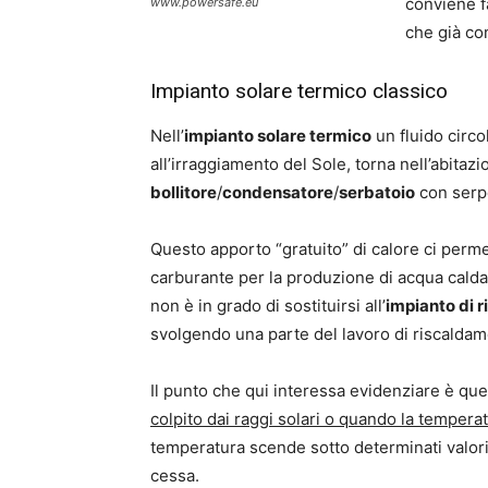
conviene f
www.powersafe.eu
che già co
Impianto solare termico classico
Nell’
impianto solare termico
un fluido circo
all’irraggiamento del Sole, torna nell’abitaz
bollitore
/
condensatore
/
serbatoio
con serpe
Questo apporto “gratuito” di calore ci perm
carburante per la produzione di acqua calda 
non è in grado di sostituirsi all’
impianto di 
svolgendo una parte del lavoro di riscaldam
Il punto che qui interessa evidenziare è qu
colpito dai raggi solari o quando la tempera
temperatura scende sotto determinati valori
cessa.