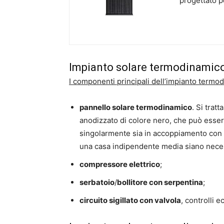
progettato p
Impianto solare termodinamic
I componenti principali dell’impianto termo
pannello solare termodinamico
. Si trat
anodizzato di colore nero, che può essere i
singolarmente sia in accoppiamento con 
una casa indipendente media siano necess
compressore elettrico
;
serbatoio
/
bollitore con serpentina
;
circuito sigillato con valvola
, controlli e