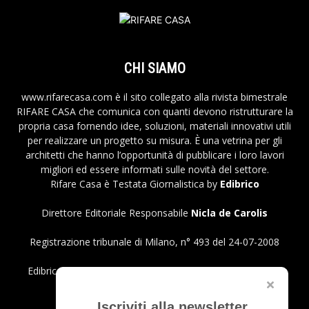
CHI SIAMO
www.rifarecasa.com è il sito collegato alla rivista bimestrale
RIFARE CASA che comunica con quanti devono ristrutturare la
propria casa fornendo idee, soluzioni, materiali innovativi utili
per realizzare un progetto su misura. È una vetrina per gli
architetti che hanno l’opportunità di pubblicare i loro lavori
migliori ed essere informati sulle novità del settore.
Rifare Casa è Testata Giornalistica by
Edibrico
Direttore Editoriale Responsabile
Nicla de Carolis
Registrazione tribunale di Milano, n° 493 del 24-07-2008
Edibrico srl - Viale Emilio Caldara, 44 - 20122 Milano P.iva
12980140151
Privacy Policy
Iscriviti alla newsletter