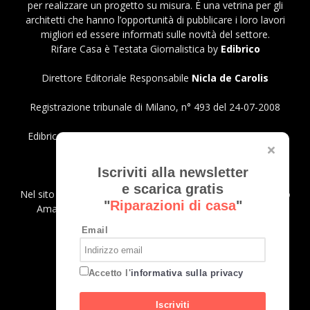
per realizzare un progetto su misura. È una vetrina per gli
architetti che hanno l’opportunità di pubblicare i loro lavori
migliori ed essere informati sulle novità del settore.
Rifare Casa è Testata Giornalistica by
Edibrico
Direttore Editoriale Responsabile
Nicla de Carolis
Registrazione tribunale di Milano, n° 493 del 24-07-2008
Edibrico srl - Viale Emilio Caldara, 44 - 20122 Milano P.iva
12980140151
Privacy Policy
Iscriviti alla newsletter
e scarica gratis
Nel sito sono presenti prodotti Amazon; in qualità di Affiliato
"
Riparazioni di casa
"
Amazon riceviamo un guadagno dagli acquisti idonei.
Email
SEGUICI
Accetto l'
informativa sulla privacy
Iscriviti