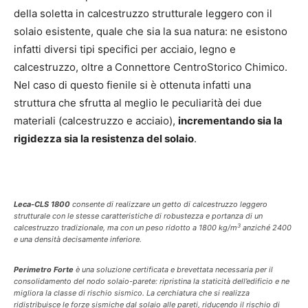
della soletta in calcestruzzo strutturale leggero con il
solaio esistente, quale che sia la sua natura: ne esistono
infatti diversi tipi specifici per acciaio, legno e
calcestruzzo, oltre a Connettore CentroStorico Chimico.
Nel caso di questo fienile si è ottenuta infatti una
struttura che sfrutta al meglio le peculiarità dei due
materiali (calcestruzzo e acciaio),
incrementando sia la
rigidezza sia la resistenza del solaio
.
Leca-CLS 1800
consente di realizzare un getto di calcestruzzo leggero
strutturale con le stesse caratteristiche di robustezza e portanza di un
3
calcestruzzo tradizionale, ma con un peso ridotto a 1800 kg/m
anziché 2400
e una densità decisamente inferiore.
Perimetro Forte
è una soluzione certificata e brevettata necessaria per il
consolidamento del nodo solaio-parete: ripristina la staticità dell’edificio e ne
migliora la classe di rischio sismico. La cerchiatura che si realizza
ridistribuisce le forze sismiche dal solaio alle pareti, riducendo il rischio di