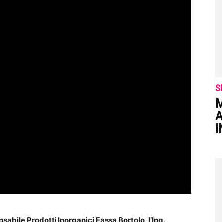
S
M
A
I
sabile Prodotti Inorganici Fassa Bortolo, l’Ing.