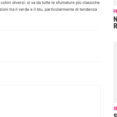
 colori diversi: si va da tutte le sfumature più classiche
zioni tra il verde e il blu, particolarmente di tendenza
P
N
R
S
S