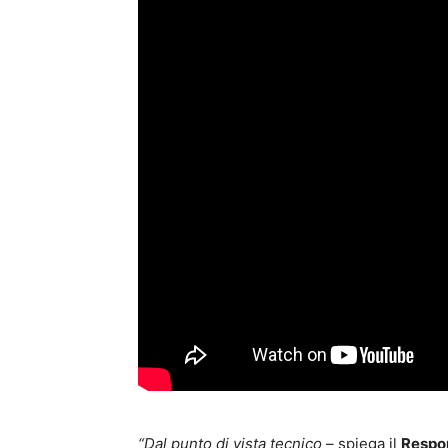
“Dal punto di vista tecnico
– spiega il
Respon