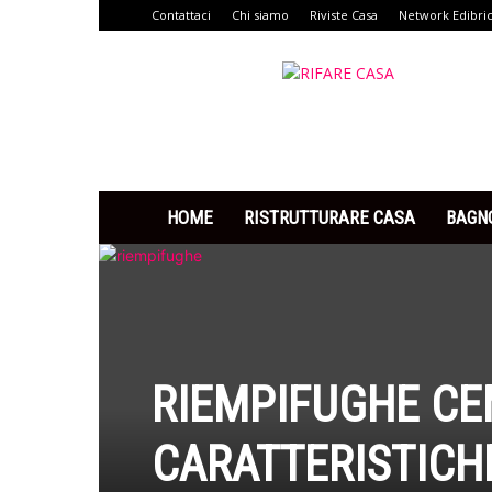
Contattaci
Chi siamo
Riviste Casa
Network Edibri
Rifare
Casa
HOME
RISTRUTTURARE CASA
BAGN
RIEMPIFUGHE CEM
CARATTERISTICHE