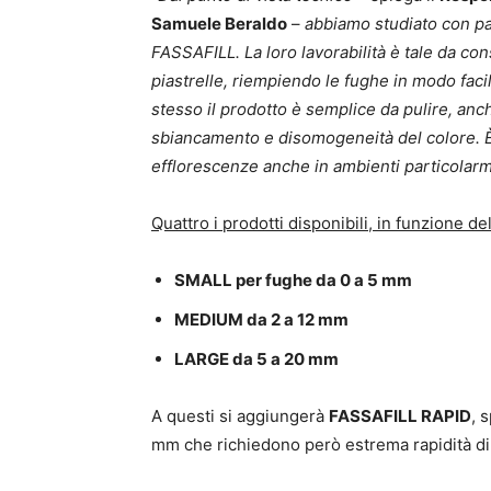
Samuele Beraldo
–
abbiamo studiato con par
FASSAFILL. La loro lavorabilità è tale da con
piastrelle, riempiendo le fughe in modo fac
stesso il prodotto è semplice da pulire, anch
sbiancamento e disomogeneità del colore. È s
efflorescenze anche in ambienti particolarm
Quattro i prodotti disponibili, in funzione d
SMALL per fughe da 0 a 5 mm
MEDIUM da 2 a 12 mm
LARGE da 5 a 20 mm
A questi si aggiungerà
FASSAFILL RAPID
, 
mm che richiedono però estrema rapidità di