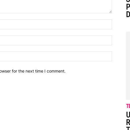
P
D
owser for the next time I comment.
T
U
R