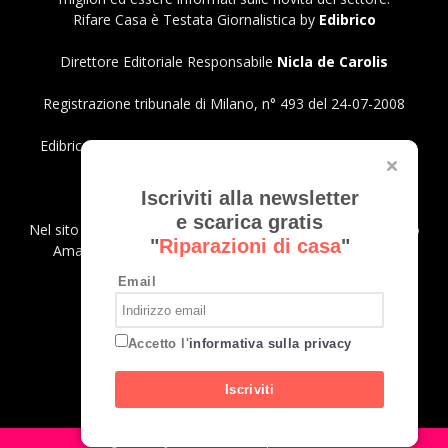
Rifare Casa è Testata Giornalistica by
Edibrico
Direttore Editoriale Responsabile
Nicla de Carolis
Registrazione tribunale di Milano, n° 493 del 24-07-2008
Edibrico srl - Viale Emilio Caldara, 44 - 20122 Milano P.iva
12980140151
Privacy Policy
Iscriviti alla newsletter
e scarica gratis
Nel sito sono presenti prodotti Amazon; in qualità di Affiliato
"
Riparazioni di casa
"
Amazon riceviamo un guadagno dagli acquisti idonei.
Email
SEGUICI
Accetto l'
informativa sulla privacy
Iscriviti