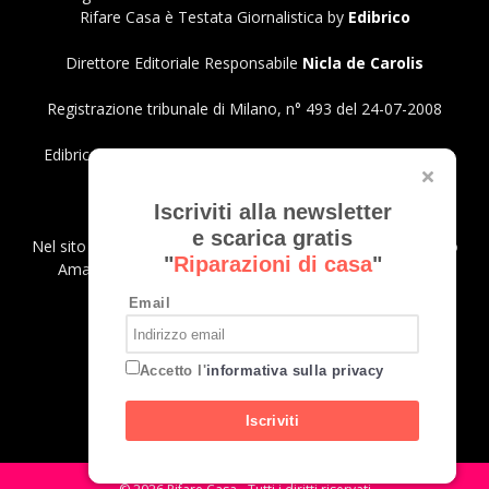
Rifare Casa è Testata Giornalistica by
Edibrico
Direttore Editoriale Responsabile
Nicla de Carolis
Registrazione tribunale di Milano, n° 493 del 24-07-2008
Edibrico srl - Viale Emilio Caldara, 44 - 20122 Milano P.iva
12980140151
Privacy Policy
Iscriviti alla newsletter
e scarica gratis
Nel sito sono presenti prodotti Amazon; in qualità di Affiliato
"
Riparazioni di casa
"
Amazon riceviamo un guadagno dagli acquisti idonei.
Email
SEGUICI
Accetto l'
informativa sulla privacy
Iscriviti