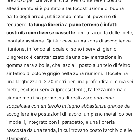
prezioso per chi vive in città. Per contenere i costi di
allestimento si è puntato all’autocostruzione di buona
parte degli arredi, utilizzando materiali poveri e di
recupero:
la lunga libreria a piano terreno è infatti
costruita con diverse cassette
per la raccolta delle mele,
montate assieme. Qui è ricavata una zona di accoglienza-
riunione, in fondo al locale ci sono i servizi igienici.
L’ingresso è caratterizzato da una pavimentazione in
gomma nera a bolle, che lascia il posto a un telo di feltro
sintetico di colore grigio nella zona riunioni. Il locale ha
una larghezza di 2,70 metri per una profondità di circa sei
metri, esclusi i servizi (preesistenti); l’altezza interna di
cinque metri ha permesso di realizzare
una zona
soppalcata con un tavolo in legno abbastanza grande
da
accogliere tre postazioni di lavoro, un piano metallico per
i modelli, integrato con il parapetto, e una libreria
nascosta da una tenda, in cui trovano posto l’archivio e le
stampanti.