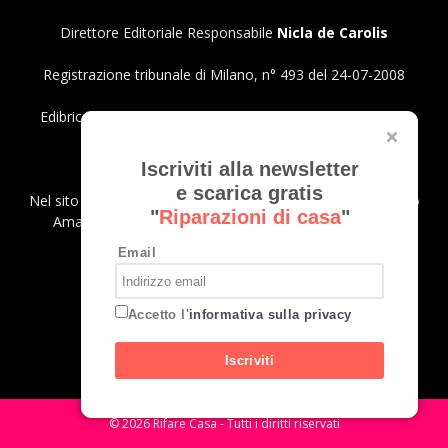
Direttore Editoriale Responsabile
Nicla de Carolis
Registrazione tribunale di Milano, n° 493 del 24-07-2008
Edibrico srl - Viale Emilio Caldara, 44 - 20122 Milano P.iva
12980140151
Privacy Policy
Iscriviti alla newsletter
e scarica gratis
Nel sito sono presenti prodotti Amazon; in qualità di Affiliato
"
Riparazioni di casa
"
Amazon riceviamo un guadagno dagli acquisti idonei.
Email
SEGUICI
Accetto l'
informativa sulla privacy
Iscriviti
© 2026 Rifare Casa - Tutti i diritti riservati