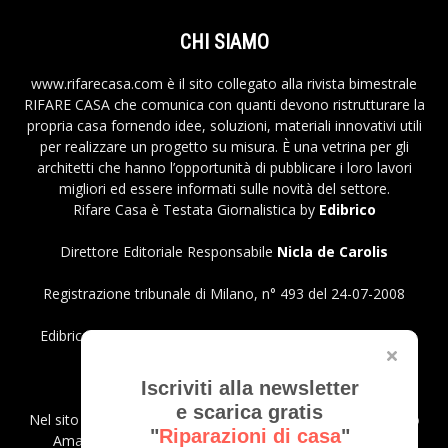
CHI SIAMO
www.rifarecasa.com è il sito collegato alla rivista bimestrale
RIFARE CASA che comunica con quanti devono ristrutturare la
propria casa fornendo idee, soluzioni, materiali innovativi utili
per realizzare un progetto su misura. È una vetrina per gli
architetti che hanno l’opportunità di pubblicare i loro lavori
migliori ed essere informati sulle novità del settore.
Rifare Casa è Testata Giornalistica by
Edibrico
Direttore Editoriale Responsabile
Nicla de Carolis
Registrazione tribunale di Milano, n° 493 del 24-07-2008
Edibrico srl - Viale Emilio Caldara, 44 - 20122 Milano P.iva
12980140151
Privacy Policy
Iscriviti alla newsletter
e scarica gratis
Nel sito sono presenti prodotti Amazon; in qualità di Affiliato
"
Riparazioni di casa
"
Amazon riceviamo un guadagno dagli acquisti idonei.