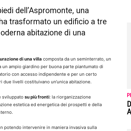
piedi dell’Aspromonte, una
ha trasformato un edificio a tre
 moderna abitazione di una
turazione di una villa
composta da un seminterrato, un
a un ampio giardino per buona parte piantumato di
atorio con accesso indipendente e per un certo
ri due livelli costituivano un’unica abitazione.
P
 è sviluppato
su più fronti
: la riorganizzazione
D
icazione estetica ed energetica dei prospetti e della
A
sterno.
on potendo intervenire in maniera invasiva sulla