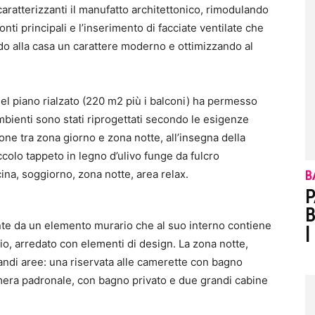
 caratterizzanti il manufatto architettonico, rimodulando
onti principali e l’inserimento di facciate ventilate che
ndo alla casa un carattere moderno e ottimizzando al
 del piano rialzato (220 m2 più i balconi) ha permesso
 ambienti sono stati riprogettati secondo le esigenze
ne tra zona giorno e zona notte, all’insegna della
iccolo tappeto in legno d’ulivo funge da fulcro
cina, soggiorno, zona notte, area relax.
B
P
B
nte da un elemento murario che al suo interno contiene
|
io, arredato con elementi di design. La zona notte,
andi aree: una riservata alle camerette con bagno
mera padronale, con bagno privato e due grandi cabine