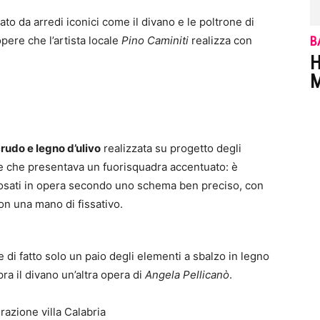
zato da arredi iconici come il divano e le poltrone di
opere che l’artista locale
Pino Caminiti
realizza con
B
H
M
crudo e legno d’ulivo
realizzata su progetto degli
te che presentava un fuorisquadra accentuato: è
 posati in opera secondo uno schema ben preciso, con
on una mano di fissativo.
 di fatto solo un paio degli elementi a sbalzo in legno
pra il divano un’altra opera di
Angela Pellicanò
.