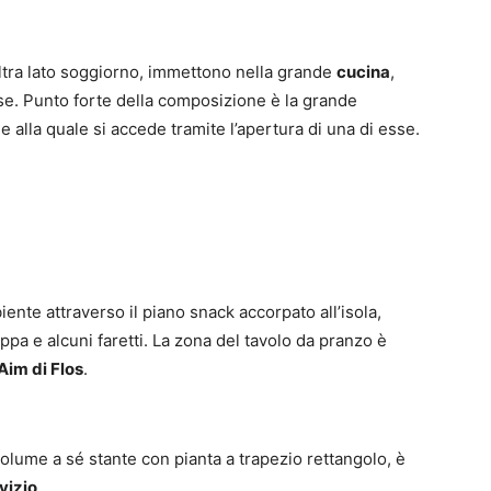
altra lato soggiorno, immettono nella grande
cucina
,
ose. Punto forte della composizione è la grande
 alla quale si accede tramite l’apertura di una di esse.
ente attraverso il piano snack accorpato all’isola,
pa e alcuni faretti. La zona del tavolo da pranzo è
Aim di Flos
.
volume a sé stante con pianta a trapezio rettangolo, è
vizio
.