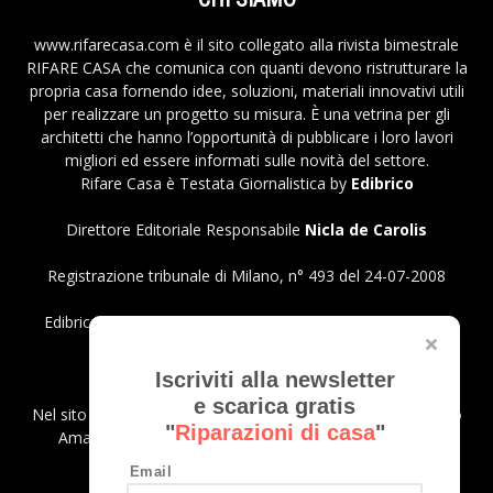
www.rifarecasa.com è il sito collegato alla rivista bimestrale
RIFARE CASA che comunica con quanti devono ristrutturare la
propria casa fornendo idee, soluzioni, materiali innovativi utili
per realizzare un progetto su misura. È una vetrina per gli
architetti che hanno l’opportunità di pubblicare i loro lavori
migliori ed essere informati sulle novità del settore.
Rifare Casa è Testata Giornalistica by
Edibrico
Direttore Editoriale Responsabile
Nicla de Carolis
Registrazione tribunale di Milano, n° 493 del 24-07-2008
Edibrico srl - Viale Emilio Caldara, 44 - 20122 Milano P.iva
12980140151
Privacy Policy
Iscriviti alla newsletter
e scarica gratis
Nel sito sono presenti prodotti Amazon; in qualità di Affiliato
"
Riparazioni di casa
"
Amazon riceviamo un guadagno dagli acquisti idonei.
Email