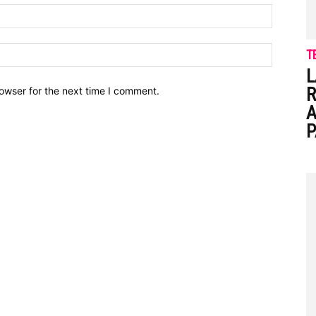
T
L
R
owser for the next time I comment.
A
P