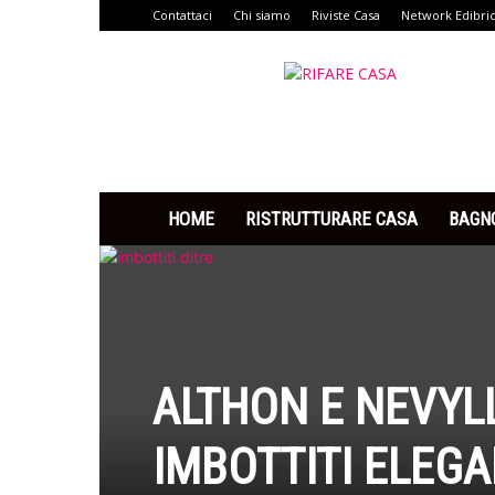
Contattaci
Chi siamo
Riviste Casa
Network Edibri
Rifare
Casa
HOME
RISTRUTTURARE CASA
BAGN
ALTHON E NEVYLL 
IMBOTTITI ELEGA