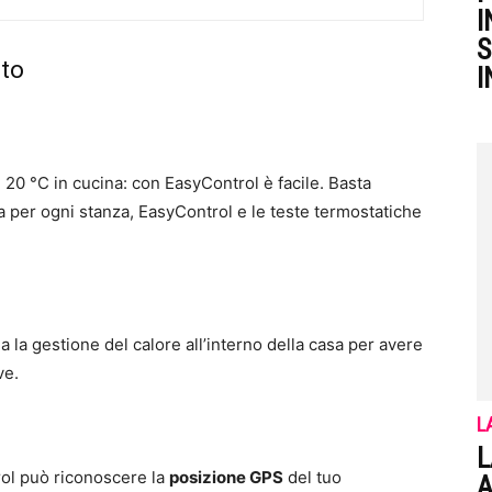
I
S
nto
I
, 20 °C in cucina: con EasyControl è facile. Basta
a per ogni stanza, EasyControl e le teste termostatiche
la gestione del calore all’interno della casa per avere
ve.
L
L
trol può riconoscere la
posizione GPS
del tuo
A