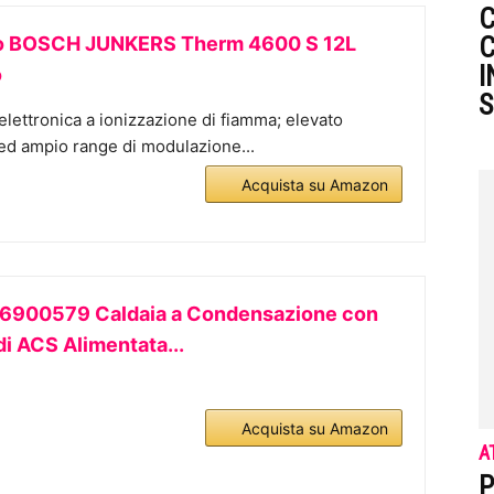
C
C
o BOSCH JUNKERS Therm 4600 S 12L
I
o
S
lettronica a ionizzazione di fiamma; elevato
ed ampio range di modulazione...
Acquista su Amazon
6900579 Caldaia a Condensazione con
i ACS Alimentata...
Acquista su Amazon
A
P