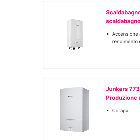
Scaldabagn
scaldabagn
Accensione e
rendimento 
Junkers 773
Produzione d
Cerapur