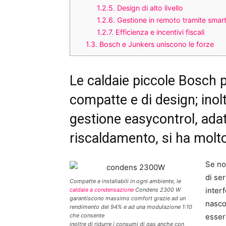
1.2.5.
Design di alto livello
1.2.6.
Gestione in remoto tramite sma
1.2.7.
Efficienza e incentivi fiscali
1.3.
Bosch e Junkers uniscono le forze
Le caldaie piccole Bosch 
compatte e di design; inol
gestione easycontrol, adat
riscaldamento, si ha molt
Se no
di se
Compatte e installabili in ogni ambiente, le
interf
caldaie a condensazione
Condens 2300 W
garantiscono massimo comfort grazie ad un
nasco
rendimento del 94% e ad una modulazione 1:10
che consente
esser
inoltre di ridurre i consumi di gas anche con