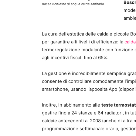
Bosc
basse richieste di acqua calda sanitaria.
modern
ambi
La cura dell’estetica delle
caldaie piccole B
per garantire alti livelli di efficienza: la
cald
termoregolazione modulante con funzione cli
agli incentivi fiscali fino al 65%.
La gestione è incredibilmente semplice gra
consente di controllare comodamente l’imp
smartphone, usando l’apposita App (disponi
Inoltre, in abbinamento alle
teste termostat
gestire fino a 24 stanze e 64 radiatori, in t
caldaie antecedenti al 2008 (anche di altra m
programmazione settimanale oraria, gestio