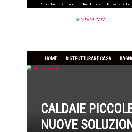
Contattaci
Chi siamo
Riviste Casa
Network Edibri
Rifare
Casa
HOME
RISTRUTTURARE CASA
BAGN
CALDAIE PICCOL
NUOVE SOLUZION