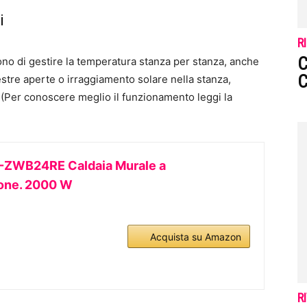
i
R
C
ono di gestire la temperatura stanza per stanza, anche
C
estre aperte o irraggiamento solare nella stanza,
 (Per conoscere meglio il funzionamento leggi la
-ZWB24RE Caldaia Murale a
one. 2000 W
Acquista su Amazon
R