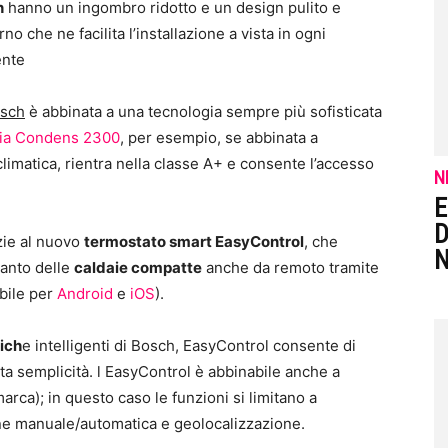
h
hanno un ingombro ridotto e un design pulito e
o che ne facilita l’installazione a vista in ogni
ente
osch
è abbinata a una tecnologia sempre più sofisticata
aia Condens 2300
, per esempio, se abbinata a
matica, rientra nella classe A+ e consente l’accesso
N
E
D
zie al nuovo
termostato smart EasyControl
, che
N
ianto delle
caldaie compatte
anche da remoto tramite
bile per
Android
e
iOS
).
ich
e intelligenti di Bosch, EasyControl consente di
utta semplicità. l EasyControl è abbinabile anche a
arca); in questo caso le funzioni si limitano a
ne manuale/automatica e geolocalizzazione.