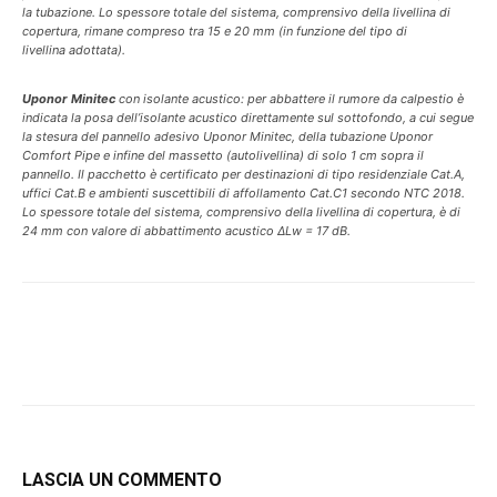
la tubazione. Lo spessore totale del sistema, comprensivo della livellina di
copertura, rimane compreso tra 15 e 20 mm (in funzione del tipo di
livellina adottata).
Uponor Minitec
con isolante acustico: per abbattere il rumore da calpestio è
indicata la posa dell’isolante acustico direttamente sul sottofondo, a cui segue
la stesura del pannello adesivo Uponor Minitec, della tubazione Uponor
Comfort Pipe e infine del massetto (autolivellina) di solo 1 cm sopra il
pannello. Il pacchetto è certificato per destinazioni di tipo residenziale Cat.A,
uffici Cat.B e ambienti suscettibili di affollamento Cat.C1 secondo NTC 2018.
Lo spessore totale del sistema, comprensivo della livellina di copertura, è di
24 mm con valore di abbattimento acustico ΔLw = 17 dB.
LASCIA UN COMMENTO