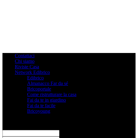
Contattaci
Chi siamo
Riviste Casa
Network Edibrico
Edibrico
Almanacco Far da sé
Bricoportale
Come ristrutturare la casa
Fai da te in giardino
Fai da te facile
Bricoyoung
Registrati
Benvenuto! Accedi al tuo account
il tuo username