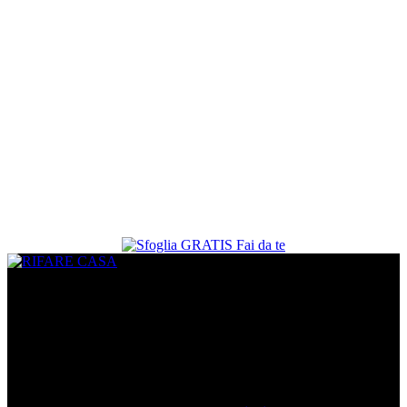
CHI SIAMO
www.rifarecasa.com è il sito collegato alla rivista bimestrale
RIFARE CASA che comunica con quanti devono ristrutturare la
propria casa fornendo idee, soluzioni, materiali innovativi utili per
realizzare un progetto su misura. È una vetrina per gli architetti che
hanno l’opportunità di pubblicare i loro lavori migliori ed essere
informati sulle novità del settore.