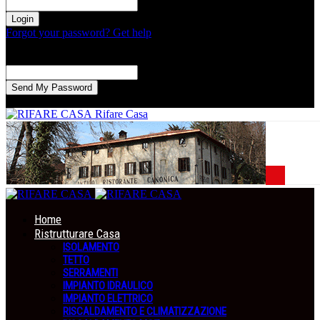
la tua password
Forgot your password? Get help
Recupero della password
Recupera la tua password
La tua email
La password verrà inviata via email.
Rifare Casa
Home
Ristrutturare Casa
ISOLAMENTO
TETTO
SERRAMENTI
IMPIANTO IDRAULICO
IMPIANTO ELETTRICO
RISCALDAMENTO E CLIMATIZZAZIONE