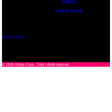
Rifare Casa è Testata Giornalistica by
Edibrico
Direttore Editoriale Responsabile
Nicla de Carolis
Registrazione tribunale di Milano, n° 493 del 24-07-2008
Edibrico srl - Viale Emilio Caldara, 44 - 20122 Milano P.iva
12980140151
Privacy Policy
Nel sito sono presenti prodotti Amazon; in qualità di Affiliato
Amazon riceviamo un guadagno dagli acquisti idonei.
SEGUICI
© 2026 Rifare Casa - Tutti i diritti riservati