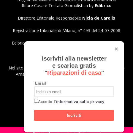
Rifare Casa è Testata Giornalistica by
Edibrico
Direttore Editoriale Responsabile
Nicla de Carolis
Registrazione tribunale di Milano, n° 493 del 24-07-2008
Edibrico srl - Viale Emilio Caldara, 44 - 20122 Milano P.iva
12980140151
Privacy Policy
Iscriviti alla newsletter
e scarica gratis
Nel sito sono presenti prodotti Amazon; in qualità di Affiliato
"
Riparazioni di casa
"
Amazon riceviamo un guadagno dagli acquisti idonei.
Email
SEGUICI
Accetto l'
informativa sulla privacy
Iscriviti