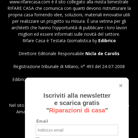
www.rifarecasa.com è il sito collegato alla rivista bimestrale
RIFARE CASA che comunica con quanti devono ristrutturare la
propria casa fornendo idee, soluzioni, materiali innovativi utili
per realizzare un progetto su misura. È una vetrina per gli
architetti che hanno l’opportunità di pubblicare i loro lavori
migliori ed essere informati sulle novità del settore.
Rifare Casa è Testata Giornalistica by
Edibrico
Direttore Editoriale Responsabile
Nicla de Carolis
Registrazione tribunale di Milano, n° 493 del 24-07-2008
Edibrico srl - Viale Emilio Caldara, 44 - 20122 Milano P.iva
12980140151
Privacy Policy
Iscriviti alla newsletter
e scarica gratis
Nel sito sono presenti prodotti Amazon; in qualità di Affiliato
"
Riparazioni di casa
"
Amazon riceviamo un guadagno dagli acquisti idonei.
Email
SEGUICI