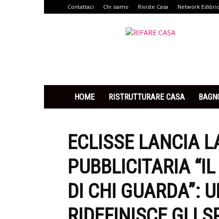
Contattaci
Chi siamo
Riviste Casa
Network Edibri
Rifare
Casa
HOME
RISTRUTTURARE CASA
BAGN
ECLISSE LANCIA 
PUBBLICITARIA “I
DI CHI GUARDA”: 
RIDEFINISCE GLI S