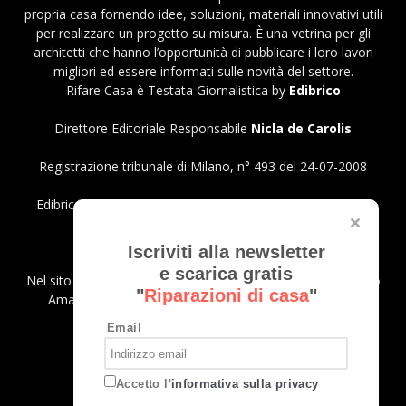
propria casa fornendo idee, soluzioni, materiali innovativi utili
per realizzare un progetto su misura. È una vetrina per gli
architetti che hanno l’opportunità di pubblicare i loro lavori
migliori ed essere informati sulle novità del settore.
Rifare Casa è Testata Giornalistica by
Edibrico
Direttore Editoriale Responsabile
Nicla de Carolis
Registrazione tribunale di Milano, n° 493 del 24-07-2008
Edibrico srl - Viale Emilio Caldara, 44 - 20122 Milano P.iva
12980140151
Privacy Policy
Iscriviti alla newsletter
e scarica gratis
Nel sito sono presenti prodotti Amazon; in qualità di Affiliato
"
Riparazioni di casa
"
Amazon riceviamo un guadagno dagli acquisti idonei.
Email
SEGUICI
Accetto l'
informativa sulla privacy