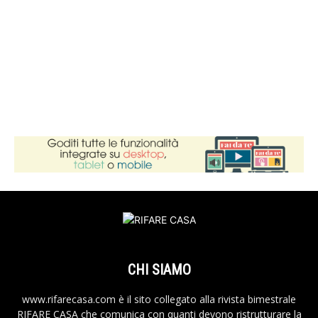
CHI SIAMO
www.rifarecasa.com è il sito collegato alla rivista bimestrale
RIFARE CASA che comunica con quanti devono ristrutturare la