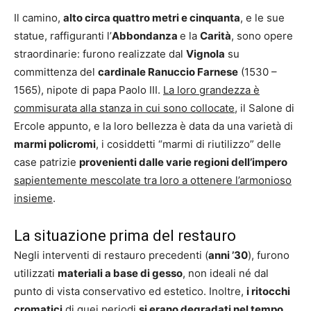
Il camino,
alto circa quattro metri e cinquanta
, e le sue
statue, raffiguranti l’
Abbondanza
e la
Carità
, sono opere
straordinarie: furono realizzate dal
Vignola
su
committenza del
cardinale Ranuccio Farnese
(1530 –
1565), nipote di papa Paolo III.
La loro grandezza è
commisurata alla stanza in cui sono collocate,
il Salone di
Ercole appunto, e la loro bellezza è data da una varietà di
marmi policromi
, i cosiddetti “marmi di riutilizzo” delle
case patrizie
provenienti dalle varie regioni dell’impero
sapientemente mescolate tra loro a ottenere l’armonioso
insieme
.
La situazione prima del restauro
Negli interventi di restauro precedenti (
anni ’30
), furono
utilizzati
materiali a base di gesso
, non ideali né dal
punto di vista conservativo ed estetico. Inoltre,
i ritocchi
cromatici
di quei periodi
si erano degradati nel tempo.