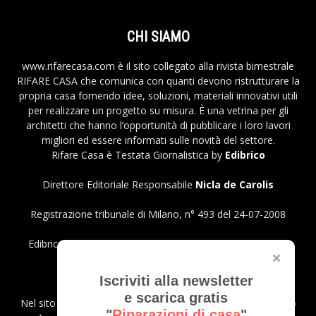
CHI SIAMO
www.rifarecasa.com è il sito collegato alla rivista bimestrale
RIFARE CASA che comunica con quanti devono ristrutturare la
propria casa fornendo idee, soluzioni, materiali innovativi utili
per realizzare un progetto su misura. È una vetrina per gli
architetti che hanno l’opportunità di pubblicare i loro lavori
migliori ed essere informati sulle novità del settore.
Rifare Casa è Testata Giornalistica by
Edibrico
Direttore Editoriale Responsabile
Nicla de Carolis
Registrazione tribunale di Milano, n° 493 del 24-07-2008
Edibrico srl - Viale Emilio Caldara, 44 - 20122 Milano P.iva
12980140151
Privacy Policy
Iscriviti alla newsletter
e scarica gratis
Nel sito sono presenti prodotti Amazon; in qualità di Affiliato
"
Riparazioni di casa
"