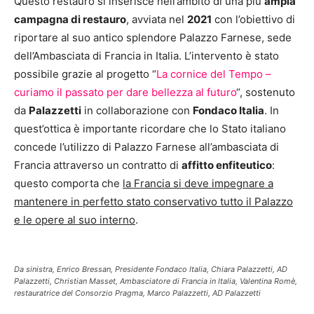
Questo restauro si inserisce nell’ambito di una più
ampia
campagna di restauro
, avviata nel
2021
con l’obiettivo di
riportare al suo antico splendore Palazzo Farnese, sede
dell’Ambasciata di Francia in Italia. L’intervento è stato
possibile grazie al progetto “
La cornice del Tempo –
curiamo il passato per dare bellezza al futuro
“, sostenuto
da
Palazzetti
in collaborazione con
Fondaco Italia
. In
quest’ottica è importante ricordare che lo Stato italiano
concede l’utilizzo di Palazzo Farnese all’ambasciata di
Francia attraverso un contratto di
affitto enfiteutico
:
questo comporta che
la Francia si deve impegnare a
mantenere in perfetto stato conservativo tutto il Palazzo
e le opere al suo interno
.
Da sinistra, Enrico Bressan, Presidente Fondaco Italia, Chiara Palazzetti, AD
Palazzetti, Christian Masset, Ambasciatore di Francia in Italia, Valentina Romè,
restauratrice del Consorzio Pragma, Marco Palazzetti, AD Palazzetti