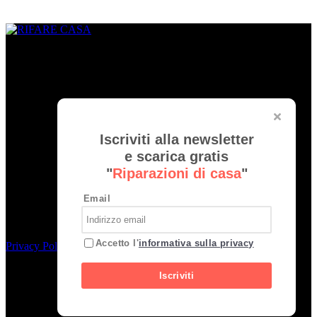
CHI SIAMO
www.rifarecasa.com è il sito collegato alla rivista bimestrale
RIFARE CASA che comunica con quanti devono ristrutturare la
propria casa fornendo idee, soluzioni, materiali innovativi utili per
realizzare un progetto su misura. È una vetrina per gli architetti che
hanno l’opportunità di pubblicare i loro lavori migliori ed essere
informati sulle novità del settore.
Iscriviti alla newsletter
Rifare Casa è Testata Giornalistica by
Edibrico
e scarica gratis
"
Riparazioni di casa
"
Direttore Editoriale Responsabile
Nicla de Carolis
Registrazione tribunale di Milano, n° 493 del 24-07-2008
Email
Edibrico srl - Viale Emilio Caldara, 44 - 20122 Milano P.iva
12980140151
Accetto l'
informativa sulla privacy
Privacy Policy
Nel sito sono presenti prodotti Amazon; in qualità di Affiliato
Iscriviti
Amazon riceviamo un guadagno dagli acquisti idonei.
SEGUICI