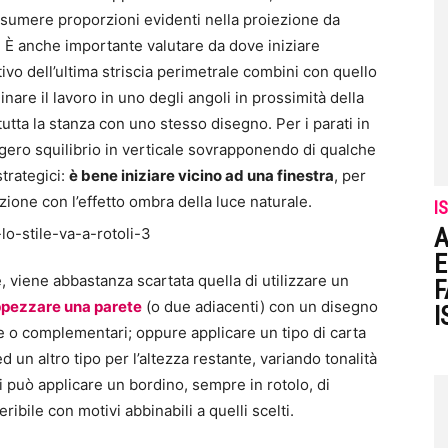
assumere proporzioni evidenti nella proiezione da
a. È anche importante valutare da dove iniziare
tivo dell’ultima striscia perimetrale combini con quello
are il lavoro in uno degli angoli in prossimità della
tutta la stanza con uno stesso disegno. Per i parati in
ggero squilibrio in verticale sovrapponendo di qualche
strategici:
è bene iniziare vicino ad una finestra
, per
ione con l’effetto ombra della luce naturale.
I
A
E
viene abbastanza scartata quella di utilizzare un
F
appezzare una parete
(o due adiacenti) con un disegno
I
ce o complementari; oppure applicare un tipo di carta
ed un altro tipo per l’altezza restante, variando tonalità
i può applicare un bordino, sempre in rotolo, di
bile con motivi abbinabili a quelli scelti.