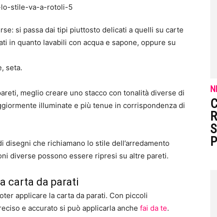
se: si passa dai tipi piuttosto delicati a quelli su carte
tati in quanto lavabili con acqua e sapone, oppure su
, seta.
N
areti, meglio creare uno stacco con tonalità diverse di
C
giormente illuminate e più tenue in corrispondenza di
R
S
P
 disegni che richiamano lo stile dell’arredamento
oni diverse possono essere ripresi su altre pareti.
a carta da parati
er applicare la carta da parati. Con piccoli
reciso e accurato si può applicarla anche
fai da te
.