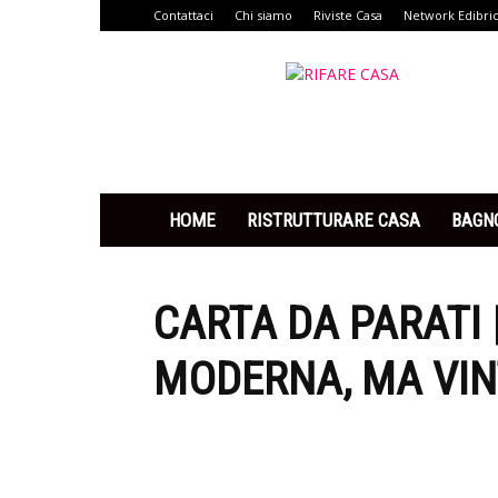
Contattaci
Chi siamo
Riviste Casa
Network Edibri
Rifare
Casa
HOME
RISTRUTTURARE CASA
BAGN
CARTA DA PARATI 
MODERNA, MA VI