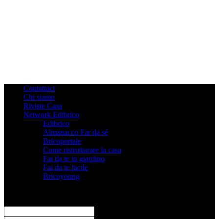
Contattaci
Chi siamo
Riviste Casa
Network Edibrico
Edibrico
Almanacco Far da sé
Bricoportale
Come ristrutturare la casa
Fai da te in giardino
Fai da te facile
Bricoyoung
Registrati
Benvenuto! Accedi al tuo account
il tuo username