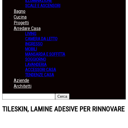
ILLUMINAZIONE
SCALE E ASCENSORI
Bagno
Cucina
Progetti
Arredare Casa
LIVING
CAMERA DA LETTO
INGRESSO
MOBILI
MANSARDA E SOFFITTA
SOGGIORNO
LAVANDERIA
ACCESSORI CASA
TENDENZE CASA
Aziende
Architetti
TILESKIN, LAMINE ADESIVE PER RINNOVARE