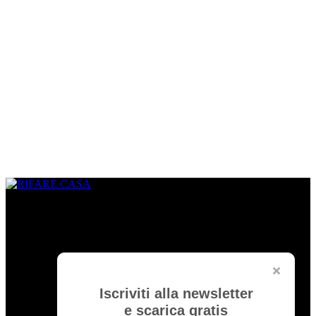
CHI SIAMO
www.rifarecasa.com è il sito collegato alla rivista bimestrale
RIFARE CASA che comunica con quanti devono ristrutturare la
propria casa fornendo idee, soluzioni, materiali innovativi utili per
realizzare un progetto su misura. È una vetrina per gli architetti che
hanno l’opportunità di pubblicare i loro lavori migliori ed essere
informati sulle novità del settore.
Iscriviti alla newsletter
Rifare Casa è Testata Giornalistica by
Edibrico
e scarica gratis