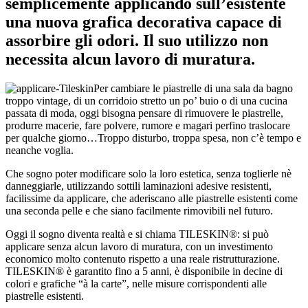
semplicemente applicando sull’esistente
una nuova grafica decorativa capace di
assorbire gli odori. Il suo utilizzo non
necessita alcun lavoro di muratura.
Per cambiare le piastrelle di una sala da bagno
troppo vintage, di un corridoio stretto un po’ buio o di una cucina
passata di moda, oggi bisogna pensare di rimuovere le piastrelle,
produrre macerie, fare polvere, rumore e magari perfino traslocare
per qualche giorno…Troppo disturbo, troppa spesa, non c’è tempo e
neanche voglia.
Che sogno poter modificare solo la loro estetica, senza toglierle nè
danneggiarle, utilizzando sottili laminazioni adesive resistenti,
facilissime da applicare, che aderiscano alle piastrelle esistenti come
una seconda pelle e che siano facilmente rimovibili nel futuro.
Oggi il sogno diventa realtà e si chiama TILESKIN®: si può
applicare senza alcun lavoro di muratura, con un investimento
economico molto contenuto rispetto a una reale ristrutturazione.
TILESKIN® è garantito fino a 5 anni, è disponibile in decine di
colori e grafiche “à la carte”, nelle misure corrispondenti alle
piastrelle esistenti.