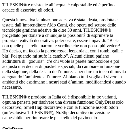
TILESKIN® è resistente all’acqua, è calpestabile ed è perfino
capace di assorbire gli odori.
Questa innovativa laminazione adesiva è stata ideata, prodotta e
testata dall’imprenditore Aldo Cami, che opera nel settore delle
tecnologie grafiche adesive da oltre 30 anni. TILESKIN® è
progettato per donare a chiunque la possibilità di esprimere la
propria creatività decorativa, poter osare, essere impavidi: “Basta
con quelle piastrelle marroni e verdine che non posso più vedere!
Ho deciso, mi faccio la parete rossa, leopardata, con i rombi galli e
blu! Poi quando mi stufo la cambio”. Alcuni clienti parlano
addirittura di “goduria”: c’è chi vuole la parete monocolore e poi
acquista una decina di piastrelle speciali, da cambiare in funzione
della stagione, della festa o dell’umore… per dare un tocco di novità
adeguando l’ambiente all’umore. Abbiamo tutti voglia di vivere in
ambienti che esprimano i nostri stati d’animo, modificandosi quando
necessario.
TILESKIN® è prodotto in Italia ed è disponibile in tre varianti,
ognuna pensata per risolvere una diversa funzione: OnlyDress solo
decorativo, SmellTrap decorativo e con la funzione assorbiodori
(un’esclusiva TILESKIN®), NoSlip decorativo in versione
calpestabile per rinnovare le piastrelle del pavimento.
OnlyDress