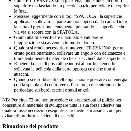
Puntare TILESKIN® sulla piastrella, allineandosi al bordo
superiore ma lasciando un piccolo spazio per evitare di coprire
la fuga.
Pressare leggermente con il tool “SPATOLA” la superficie
applicata e sollevare la parte ancora coperta dalla carta. Tirare
la carta di protezione lentamente, pressando la superficie che
via via si scopre con la SPATOLA.
Giunti alla fine verificare il risultato e valutare se
l’applicazione sia avvenuta in modo idoneo.
Qualora si renda necessario rimuovere TILESKIN® per un
errato posizionamento, sollevare un angolo con delicatezza e
tirare lentamente il materiale che si staccherà dalla superficie.
Ripetere la fase di posa allineandosi al bordo e tenendo
sollevata la pellicola dalla parte opposta così che non si
attacchi.
Quando si è soddisfatti dell’applicazione pressare con energia
con la spatola dal centro verso l’esterno, concentrandosi in
particolare sui bordi esterni e sugli angoli.
NB: Per circa 72 ore non procedere con operazioni di pulizia per
consentire al materiale di sviluppare tutta la sua forza adesiva ma
qualora fosse necessario eseguirle si richiede la massima cura per
evitare di produrre accidentali distacchi.
Rimozione del prodotto