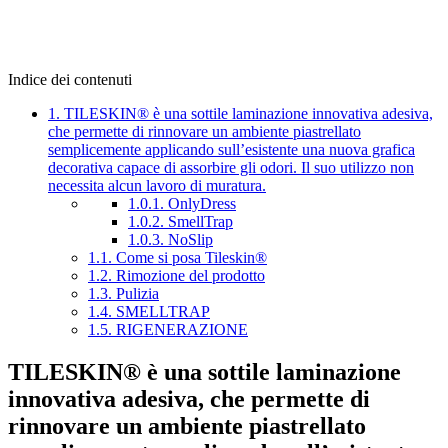
Indice dei contenuti
1.
TILESKIN® è una sottile laminazione innovativa adesiva,
che permette di rinnovare un ambiente piastrellato
semplicemente applicando sull’esistente una nuova grafica
decorativa capace di assorbire gli odori. Il suo utilizzo non
necessita alcun lavoro di muratura.
1.0.1.
OnlyDress
1.0.2.
SmellTrap
1.0.3.
NoSlip
1.1.
Come si posa Tileskin®
1.2.
Rimozione del prodotto
1.3.
Pulizia
1.4.
SMELLTRAP
1.5.
RIGENERAZIONE
TILESKIN®
è una sottile laminazione
innovativa adesiva, che permette di
rinnovare un ambiente piastrellato