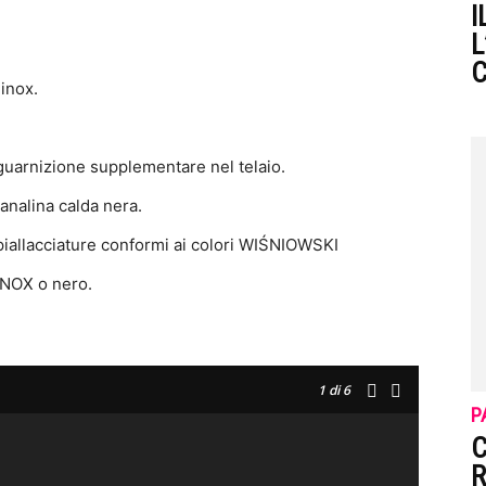
I
L
C
 inox.
 guarnizione supplementare nel telaio.
analina calda nera.
impiallacciature conformi ai colori WIŚNIOWSKI
 INOX o nero.
1
di 6
P
C
R