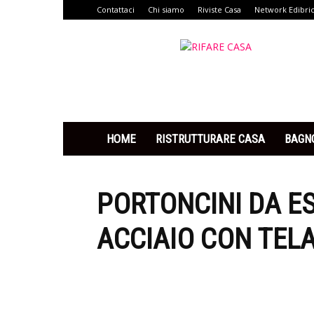
Contattaci
Chi siamo
Riviste Casa
Network Edibri
Rifare
Casa
HOME
RISTRUTTURARE CASA
BAGN
PORTONCINI DA E
ACCIAIO CON TELA