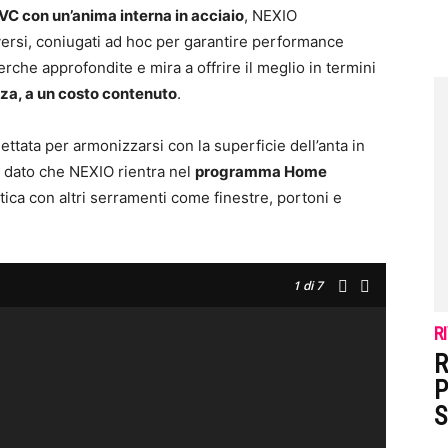
PVC con un’anima interna in acciaio
, NEXIO
versi, coniugati ad hoc per garantire performance
cerche approfondite e mira a offrire il meglio in termini
nza, a un costo contenuto
.
ettata per armonizzarsi con la superficie dell’anta in
, dato che NEXIO rientra nel
programma Home
ica con altri serramenti come finestre, portoni e
1
di 7
R
R
P
S