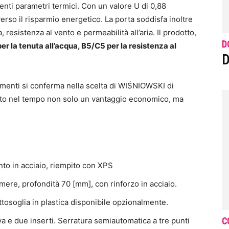
lenti parametri termici. Con un valore U di 0,88
rso il risparmio energetico. La porta soddisfa inoltre
, resistenza al vento e permeabilità all’aria. Il prodotto,
D
per la tenuta all’acqua, B5/C5 per la resistenza al
D
amenti si conferma nella scelta di WIŚNIOWSKI di
rato nel tempo non solo un vantaggio economico, ma
to in acciaio, riempito con XPS
amere, profondità 70 [mm], con rinforzo in acciaio.
ottosoglia in plastica disponibile opzionalmente.
C
va e due inserti. Serratura semiautomatica a tre punti