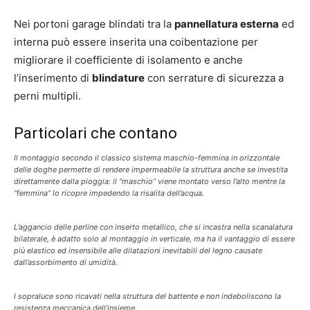
Nei portoni garage blindati tra la
pannellatura esterna
ed
interna può essere inserita una coibentazione per
migliorare il coefficiente di isolamento e anche
l’inserimento di
blindature
con serrature di sicurezza a
perni multipli.
Particolari che contano
Il montaggio secondo il classico sistema maschio-femmina in orizzontale
delle doghe permette di rendere impermeabile la struttura anche se investita
direttamente dalla pioggia: il “maschio” viene montato verso l’alto mentre la
“femmina” lo ricopre impedendo la risalita dell’acqua.
L’aggancio delle perline con inserto metallico, che si incastra nella scanalatura
bilaterale, è adatto solo al montaggio in verticale, ma ha il vantaggio di essere
più elastico ed insensibile alle dilatazioni inevitabili del legno causate
dall’assorbimento di umidità.
I sopraluce sono ricavati nella struttura del battente e non indeboliscono la
resistenza meccanica dell’insieme.