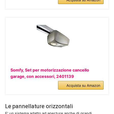
Somfy, Set per motorizzazione cancello
garage, con accessori, 2401139
Acquista su Amazon
Le pannellature orizzontali
E’ un sistema adatto ad aperture anche di grandi