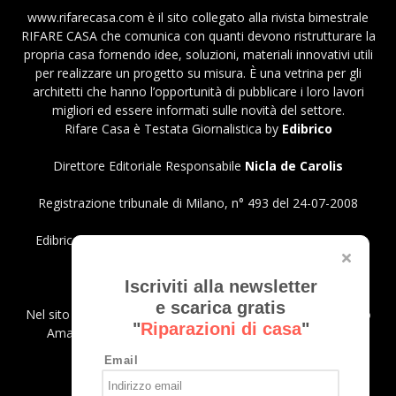
www.rifarecasa.com è il sito collegato alla rivista bimestrale
RIFARE CASA che comunica con quanti devono ristrutturare la
propria casa fornendo idee, soluzioni, materiali innovativi utili
per realizzare un progetto su misura. È una vetrina per gli
architetti che hanno l’opportunità di pubblicare i loro lavori
migliori ed essere informati sulle novità del settore.
Rifare Casa è Testata Giornalistica by
Edibrico
Direttore Editoriale Responsabile
Nicla de Carolis
Registrazione tribunale di Milano, n° 493 del 24-07-2008
Edibrico srl - Viale Emilio Caldara, 44 - 20122 Milano P.iva
12980140151
Privacy Policy
Iscriviti alla newsletter
e scarica gratis
Nel sito sono presenti prodotti Amazon; in qualità di Affiliato
"
Riparazioni di casa
"
Amazon riceviamo un guadagno dagli acquisti idonei.
Email
SEGUICI