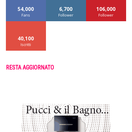
54,000
6,700
106,000
Fans
Follower
Follower
40,100
Iscritti
RESTA AGGIORNATO